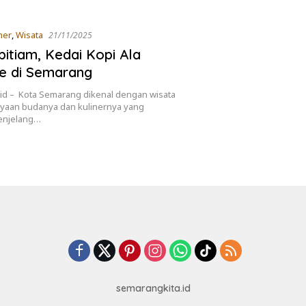
ner
,
Wisata
21/11/2025
itiam, Kedai Kopi Ala
e di Semarang
id – Kota Semarang dikenal dengan wisata
ayaan budanya dan kulinernya yang
Menjelang…
semarangkita.id