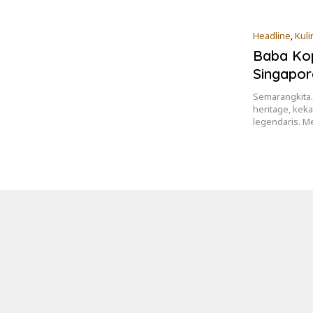
Headline
,
Kuli
Baba Kop
Singapor
Semarangkita.
heritage, kek
legendaris. 