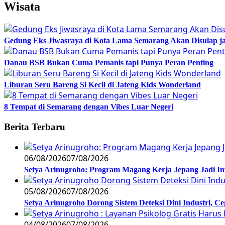
Wisata
Gedung Eks Jiwasraya di Kota Lama Semarang Akan Disulap j
Danau BSB Bukan Cuma Pemanis tapi Punya Peran Penting
Liburan Seru Bareng Si Kecil di Jateng Kids Wonderland
8 Tempat di Semarang dengan Vibes Luar Negeri
Berita Terbaru
06/08/2026
07/08/2026
Setya Arinugroho: Program Magang Kerja Jepang Jadi In
05/08/2026
07/08/2026
Setya Arinugroho Dorong Sistem Deteksi Dini Industri, 
04/08/2026
07/08/2026