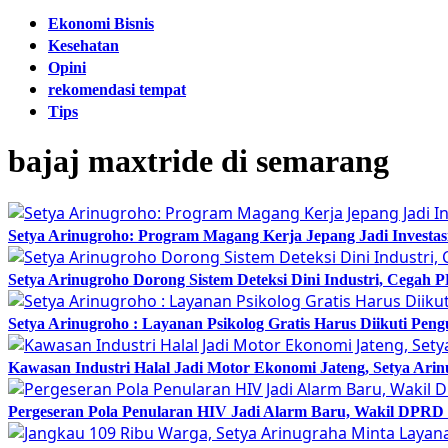
Ekonomi Bisnis
Kesehatan
Opini
rekomendasi tempat
Tips
bajaj maxtride di semarang
Setya Arinugroho: Program Magang Kerja Jepang Jadi Investa
Setya Arinugroho Dorong Sistem Deteksi Dini Industri, Cegah
Setya Arinugroho : Layanan Psikolog Gratis Harus Diikuti Pen
Kawasan Industri Halal Jadi Motor Ekonomi Jateng, Setya 
Pergeseran Pola Penularan HIV Jadi Alarm Baru, Wakil DPRD