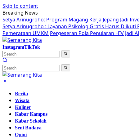
Skip to content
Breaking News
Setya Arinugroho: Program Magang Kerja Jepang Jadi Inv
Setya Arinugroho : Layanan Psikolog Gratis Harus Diikut
Pemerataan UMKM
Pergeseran Pola Penularan HIV Jadi 
Instagram
TikTok
Berita
Wisata
Kuliner
Kabar Kampus
Kabar Sekolah
Seni Budaya
Opini