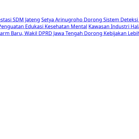
estasi SDM Jateng
Setya Arinugroho Dorong Sistem Deteksi 
i Penguatan Edukasi Kesehatan Mental
Kawasan Industri Hal
Alarm Baru, Wakil DPRD Jawa Tengah Dorong Kebijakan Lebi