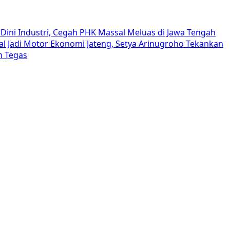
Dini Industri, Cegah PHK Massal Meluas di Jawa Tengah
al Jadi Motor Ekonomi Jateng, Setya Arinugroho Tekankan
h Tegas