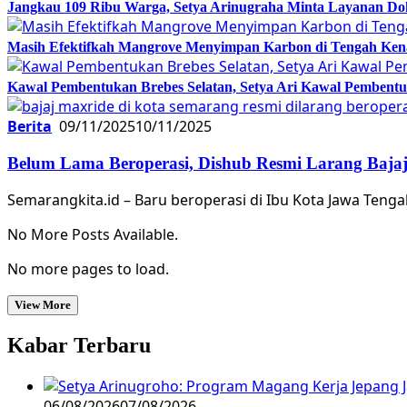
Jangkau 109 Ribu Warga, Setya Arinugraha Minta Layanan Dokt
Masih Efektifkah Mangrove Menyimpan Karbon di Tengah Ke
Kawal Pembentukan Brebes Selatan, Setya Ari Kawal Pemben
Berita
09/11/2025
10/11/2025
Belum Lama Beroperasi, Dishub Resmi Larang Bajaj
Semarangkita.id – Baru beroperasi di Ibu Kota Jawa Tenga
No More Posts Available.
No more pages to load.
View More
Kabar Terbaru
06/08/2026
07/08/2026