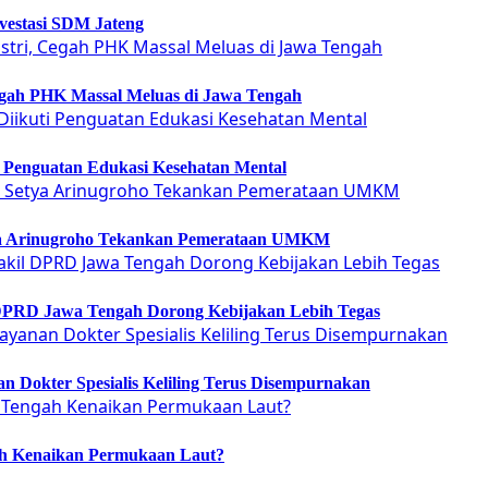
vestasi SDM Jateng
Cegah PHK Massal Meluas di Jawa Tengah
ti Penguatan Edukasi Kesehatan Mental
etya Arinugroho Tekankan Pemerataan UMKM
 DPRD Jawa Tengah Dorong Kebijakan Lebih Tegas
 Dokter Spesialis Keliling Terus Disempurnakan
ah Kenaikan Permukaan Laut?