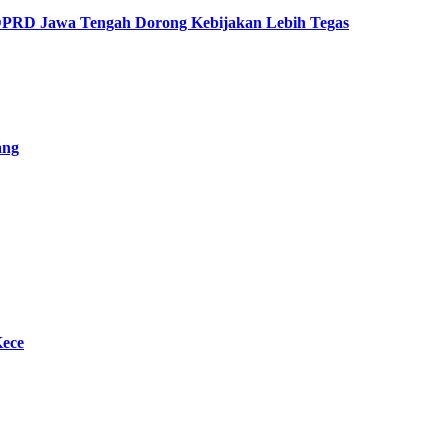
 DPRD Jawa Tengah Dorong Kebijakan Lebih Tegas
ang
Kece