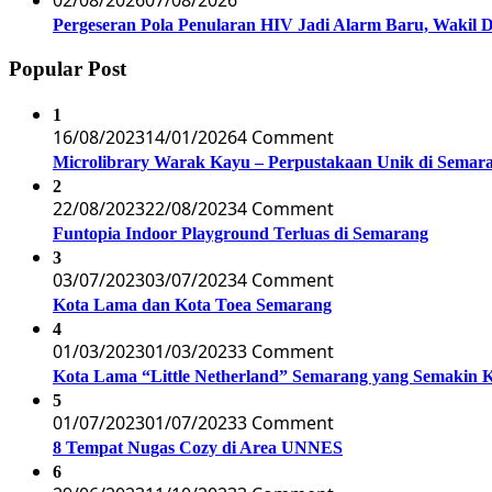
02/08/2026
07/08/2026
Pergeseran Pola Penularan HIV Jadi Alarm Baru, Wakil
Popular Post
1
16/08/2023
14/01/2026
4 Comment
Microlibrary Warak Kayu – Perpustakaan Unik di Semar
2
22/08/2023
22/08/2023
4 Comment
Funtopia Indoor Playground Terluas di Semarang
3
03/07/2023
03/07/2023
4 Comment
Kota Lama dan Kota Toea Semarang
4
01/03/2023
01/03/2023
3 Comment
Kota Lama “Little Netherland” Semarang yang Semakin 
5
01/07/2023
01/07/2023
3 Comment
8 Tempat Nugas Cozy di Area UNNES
6