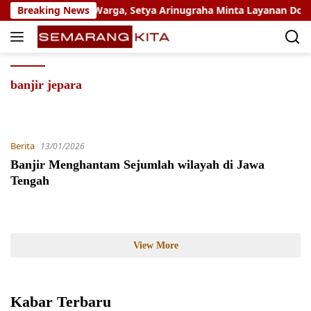
Skip
ngkau 109 Ribu Warga, Setya Arinugraha Minta Layanan Dokter S
Breaking News
to
content
banjir jepara
Berita
13/01/2026
Banjir Menghantam Sejumlah wilayah di Jawa
Tengah
View More
Kabar Terbaru