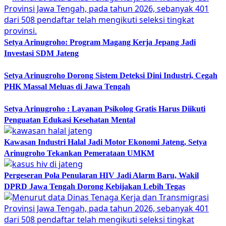
Setya Arinugroho: Program Magang Kerja Jepang Jadi
Investasi SDM Jateng
Setya Arinugroho Dorong Sistem Deteksi Dini Industri, Cegah
PHK Massal Meluas di Jawa Tengah
Setya Arinugroho : Layanan Psikolog Gratis Harus Diikuti
Penguatan Edukasi Kesehatan Mental
Kawasan Industri Halal Jadi Motor Ekonomi Jateng, Setya
Arinugroho Tekankan Pemerataan UMKM
Pergeseran Pola Penularan HIV Jadi Alarm Baru, Wakil
DPRD Jawa Tengah Dorong Kebijakan Lebih Tegas