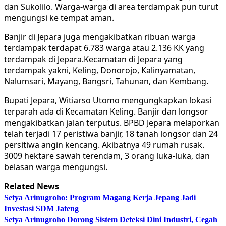
dan Sukolilo. Warga-warga di area terdampak pun turut
mengungsi ke tempat aman.
Banjir di Jepara juga mengakibatkan ribuan warga
terdampak terdapat 6.783 warga atau 2.136 KK yang
terdampak di Jepara.Kecamatan di Jepara yang
terdampak yakni, Keling, Donorojo, Kalinyamatan,
Nalumsari, Mayang, Bangsri, Tahunan, dan Kembang.
Bupati Jepara, Witiarso Utomo mengungkapkan lokasi
terparah ada di Kecamatan Keling. Banjir dan longsor
mengakibatkan jalan terputus. BPBD Jepara melaporkan
telah terjadi 17 peristiwa banjir, 18 tanah longsor dan 24
persitiwa angin kencang. Akibatnya 49 rumah rusak.
3009 hektare sawah terendam, 3 orang luka-luka, dan
belasan warga mengungsi.
Related News
Setya Arinugroho: Program Magang Kerja Jepang Jadi
Investasi SDM Jateng
Setya Arinugroho Dorong Sistem Deteksi Dini Industri, Cegah