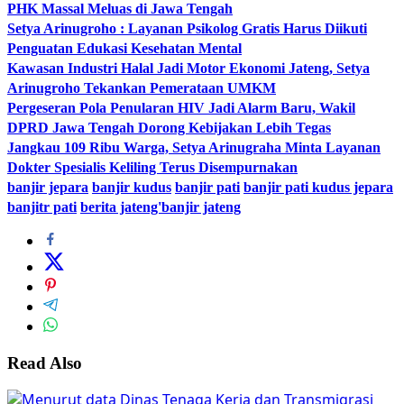
PHK Massal Meluas di Jawa Tengah
Setya Arinugroho : Layanan Psikolog Gratis Harus Diikuti
Penguatan Edukasi Kesehatan Mental
Kawasan Industri Halal Jadi Motor Ekonomi Jateng, Setya
Arinugroho Tekankan Pemerataan UMKM
Pergeseran Pola Penularan HIV Jadi Alarm Baru, Wakil
DPRD Jawa Tengah Dorong Kebijakan Lebih Tegas
Jangkau 109 Ribu Warga, Setya Arinugraha Minta Layanan
Dokter Spesialis Keliling Terus Disempurnakan
banjir jepara
banjir kudus
banjir pati
banjir pati kudus jepara
banjitr pati
berita jateng'banjir jateng
Read Also