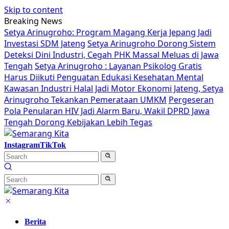
Skip to content
Breaking News
Setya Arinugroho: Program Magang Kerja Jepang Jadi
Investasi SDM Jateng
Setya Arinugroho Dorong Sistem
Deteksi Dini Industri, Cegah PHK Massal Meluas di Jawa
Tengah
Setya Arinugroho : Layanan Psikolog Gratis
Harus Diikuti Penguatan Edukasi Kesehatan Mental
Kawasan Industri Halal Jadi Motor Ekonomi Jateng, Setya
Arinugroho Tekankan Pemerataan UMKM
Pergeseran
Pola Penularan HIV Jadi Alarm Baru, Wakil DPRD Jawa
Tengah Dorong Kebijakan Lebih Tegas
Instagram
TikTok
Berita