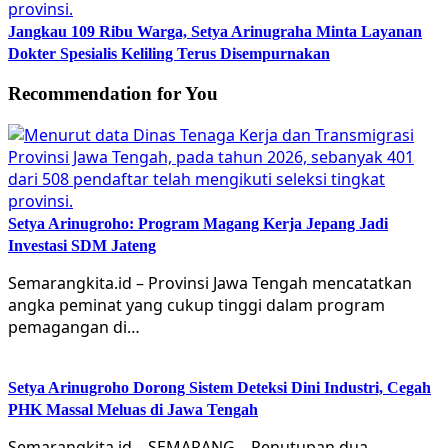
Jangkau 109 Ribu Warga, Setya Arinugraha Minta Layanan
Dokter Spesialis Keliling Terus Disempurnakan
Recommendation for You
Setya Arinugroho: Program Magang Kerja Jepang Jadi
Investasi SDM Jateng
Semarangkita.id – Provinsi Jawa Tengah mencatatkan
angka peminat yang cukup tinggi dalam program
pemagangan di…
Setya Arinugroho Dorong Sistem Deteksi Dini Industri, Cegah
PHK Massal Meluas di Jawa Tengah
Semarangkita.id – SEMARANG – Penutupan dua