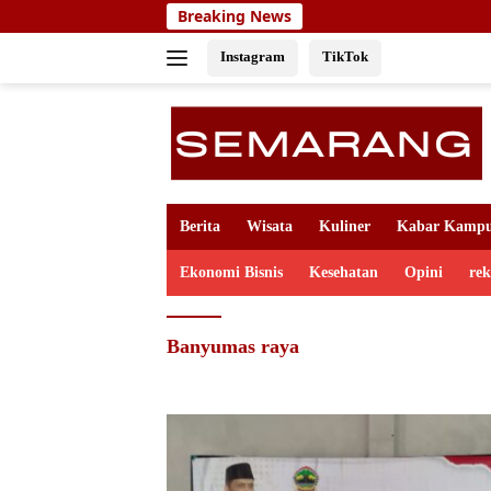
Skip
Breaking News
to
content
Instagram
TikTok
Berita
Wisata
Kuliner
Kabar Kamp
Ekonomi Bisnis
Kesehatan
Opini
re
Banyumas raya