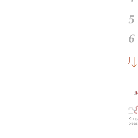
5
6
Klik 
plea