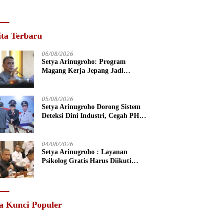
ita Terbaru
06/08/2026
Setya Arinugroho: Program
Magang Kerja Jepang Jadi
Investasi SDM Jateng
05/08/2026
Setya Arinugroho Dorong Sistem
Deteksi Dini Industri, Cegah PHK
Massal Meluas di Jawa Tengah
04/08/2026
Setya Arinugroho : Layanan
Psikolog Gratis Harus Diikuti
Penguatan Edukasi Kesehatan
Mental
a Kunci Populer