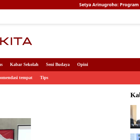
Setya Arinugroho: Program Magang Ker
us
Kabar Sekolah
Seni Budaya
Opini
komendasi tempat
Tips
Ka