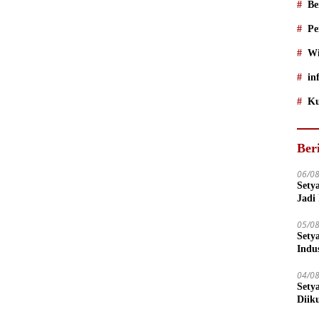
Be
Pe
Wi
in
Ku
Ber
06/0
Sety
Jadi
05/0
Sety
Indu
04/0
Sety
Diik