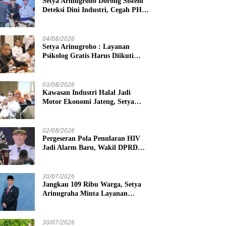
Setya Arinugroho Dorong Sistem
Deteksi Dini Industri, Cegah PHK
Massal Meluas di Jawa Tengah
04/08/2026
Setya Arinugroho : Layanan
Psikolog Gratis Harus Diikuti
Penguatan Edukasi Kesehatan
Mental
03/08/2026
Kawasan Industri Halal Jadi
Motor Ekonomi Jateng, Setya
Arinugroho Tekankan
Pemerataan UMKM
02/08/2026
Pergeseran Pola Penularan HIV
Jadi Alarm Baru, Wakil DPRD
Jawa Tengah Dorong Kebijakan
Lebih Tegas
30/07/2026
Jangkau 109 Ribu Warga, Setya
Arinugraha Minta Layanan
Dokter Spesialis Keliling Terus
Disempurnakan
30/07/2026