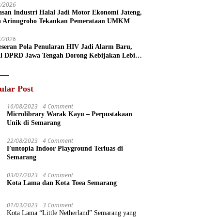
8/2026
san Industri Halal Jadi Motor Ekonomi Jateng,
a Arinugroho Tekankan Pemerataan UMKM
8/2026
eseran Pola Penularan HIV Jadi Alarm Baru,
l DPRD Jawa Tengah Dorong Kebijakan Lebih
s
ular Post
16/08/2023
4 Comment
Microlibrary Warak Kayu – Perpustakaan
Unik di Semarang
22/08/2023
4 Comment
Funtopia Indoor Playground Terluas di
Semarang
03/07/2023
4 Comment
Kota Lama dan Kota Toea Semarang
01/03/2023
3 Comment
Kota Lama “Little Netherland” Semarang yang