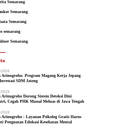
rita Semarang
mkot Semarang
sata Semarang
fo semarang
liner Semarang
ita
8/2026
a Arinugroho: Program Magang Kerja Jepang
 Investasi SDM Jateng
8/2026
a Arinugroho Dorong Sistem Deteksi Dini
stri, Cegah PHK Massal Meluas di Jawa Tengah
8/2026
a Arinugroho : Layanan Psikolog Gratis Harus
uti Penguatan Edukasi Kesehatan Mental