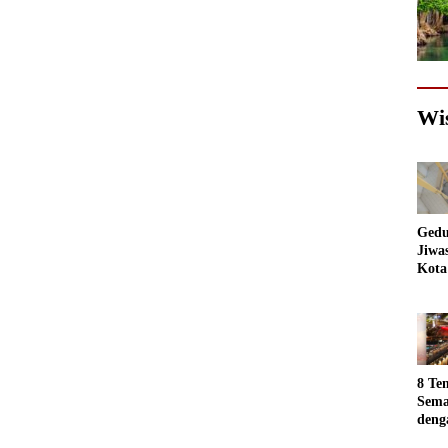
Wi
Gedu
Jiwa
Kota
Sema
Akan
jadi
Foto
8 Te
Sema
deng
Luar