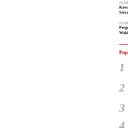
03/0
Kawa
Sety
02/0
Perg
Waki
Tega
Pop
1
2
3
4