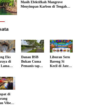
Masih Efektifkah Mangrove
Menyimpan Karbon di Tengah
Kenaikan Permukaan Laut?
sata
ng Eks
Danau BSB
Liburan Seru
sraya di
Bukan Cuma
Bareng Si
 Lama
Pemanis tapi
Kecil di Jateng
rang
Punya Peran
Kids
 Disulap
Penting
Wonderland
 Museum
grafi
mpat di
rang
an Vibes
 Negeri