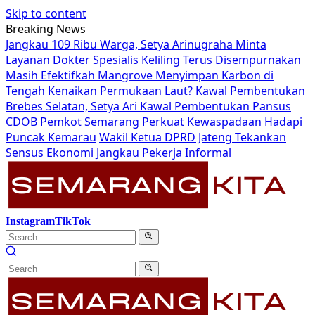
Skip to content
Breaking News
Jangkau 109 Ribu Warga, Setya Arinugraha Minta
Layanan Dokter Spesialis Keliling Terus Disempurnakan
Masih Efektifkah Mangrove Menyimpan Karbon di
Tengah Kenaikan Permukaan Laut?
Kawal Pembentukan
Brebes Selatan, Setya Ari Kawal Pembentukan Pansus
CDOB
Pemkot Semarang Perkuat Kewaspadaan Hadapi
Puncak Kemarau
Wakil Ketua DPRD Jateng Tekankan
Sensus Ekonomi Jangkau Pekerja Informal
Instagram
TikTok