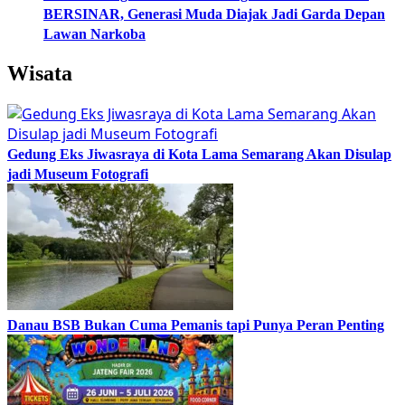
BERSINAR, Generasi Muda Diajak Jadi Garda Depan
Lawan Narkoba
Wisata
Gedung Eks Jiwasraya di Kota Lama Semarang Akan Disulap
jadi Museum Fotografi
Danau BSB Bukan Cuma Pemanis tapi Punya Peran Penting