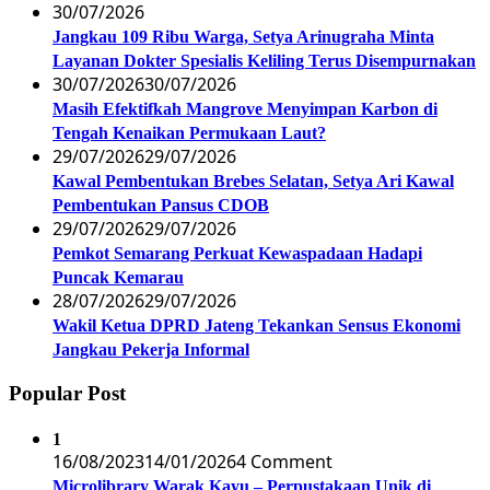
30/07/2026
Jangkau 109 Ribu Warga, Setya Arinugraha Minta
Layanan Dokter Spesialis Keliling Terus Disempurnakan
30/07/2026
30/07/2026
Masih Efektifkah Mangrove Menyimpan Karbon di
Tengah Kenaikan Permukaan Laut?
29/07/2026
29/07/2026
Kawal Pembentukan Brebes Selatan, Setya Ari Kawal
Pembentukan Pansus CDOB
29/07/2026
29/07/2026
Pemkot Semarang Perkuat Kewaspadaan Hadapi
Puncak Kemarau
28/07/2026
29/07/2026
Wakil Ketua DPRD Jateng Tekankan Sensus Ekonomi
Jangkau Pekerja Informal
Popular Post
1
16/08/2023
14/01/2026
4 Comment
Microlibrary Warak Kayu – Perpustakaan Unik di