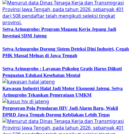
Setya Arinugroho: Program Magang Kerja Jepang Jadi
Investasi SDM Jateng
Setya Arinugroho Dorong Sistem Deteksi Dini Industri, Cegah
PHK Massal Meluas di Jawa Tengah
Setya Arinugroho : Layanan Psikolog Gratis Harus Diikuti
Penguatan Edukasi Kesehatan Mental
Kawasan Industri Halal Jadi Motor Ekonomi Jateng, Setya
Arinugroho Tekankan Pemerataan UMKM
Pergeseran Pola Penularan HIV Jadi Alarm Baru, Wakil
DPRD Jawa Tengah Dorong Kebijakan Lebih Tegas