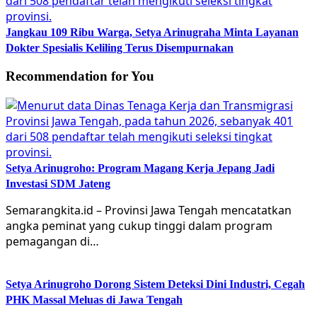
Jangkau 109 Ribu Warga, Setya Arinugraha Minta Layanan
Dokter Spesialis Keliling Terus Disempurnakan
Recommendation for You
Setya Arinugroho: Program Magang Kerja Jepang Jadi
Investasi SDM Jateng
Semarangkita.id – Provinsi Jawa Tengah mencatatkan
angka peminat yang cukup tinggi dalam program
pemagangan di…
Setya Arinugroho Dorong Sistem Deteksi Dini Industri, Cegah
PHK Massal Meluas di Jawa Tengah