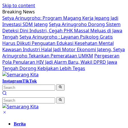
Skip to content
Breaking News
Setya Arinugroho: Program Magang Kerja Jepang Jadi
Investasi SDM Jateng
Setya Arinugroho Dorong Sistem
Deteksi Dini Industri, Cegah PHK Massal Meluas di Jawa
Tengah
Setya Arinugroho : Layanan Psikolog Gratis
Harus Diikuti Penguatan Edukasi Kesehatan Mental
Kawasan Industri Halal Jadi Motor Ekonomi Jateng, Setya
Arinugroho Tekankan Pemerataan UMKM
Pergeseran
Pola Penularan HIV Jadi Alarm Baru, Wakil DPRD Jawa
Tengah Dorong Kebijakan Lebih Tegas
Instagram
TikTok
Berita