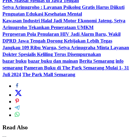
PHK Massal Meluas di Jawa Tengah
Setya Arinugroho : Layanan Psikolog Gratis Harus Diikuti
Penguatan Edukasi Kesehatan Mental
Kawasan Industri Halal Jadi Motor Ekonomi Jateng, Setya
Arinugroho Tekankan Pemerataan UMKM
Pergeseran Pola Penularan HIV Jadi Alarm Baru, Wakil
DPRD Jawa Tengah Dorong Kebijakan Lebih Tegas
Jangkau 109 Ribu Warga, Setya Arinugraha Minta Layanan
Dokter Spesialis Keliling Terus Disempurnakan
bazar buku
bazar buku dan mainan
Berita Semarang
info
semarang
Pameran Buku di The Park Semarang Mulai 1- 31
Juli 2024
The Park Mall Semarang
Read Also