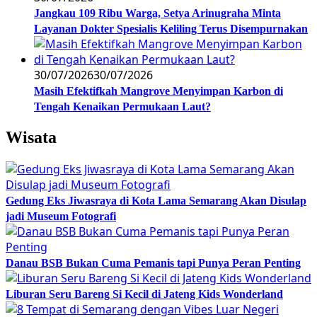
Jangkau 109 Ribu Warga, Setya Arinugraha Minta
Layanan Dokter Spesialis Keliling Terus Disempurnakan
30/07/2026
30/07/2026
Masih Efektifkah Mangrove Menyimpan Karbon di
Tengah Kenaikan Permukaan Laut?
Wisata
Gedung Eks Jiwasraya di Kota Lama Semarang Akan Disulap
jadi Museum Fotografi
Danau BSB Bukan Cuma Pemanis tapi Punya Peran Penting
Liburan Seru Bareng Si Kecil di Jateng Kids Wonderland