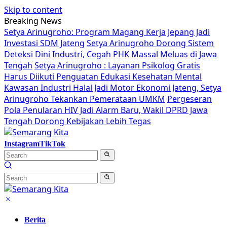
Skip to content
Breaking News
Setya Arinugroho: Program Magang Kerja Jepang Jadi
Investasi SDM Jateng
Setya Arinugroho Dorong Sistem
Deteksi Dini Industri, Cegah PHK Massal Meluas di Jawa
Tengah
Setya Arinugroho : Layanan Psikolog Gratis
Harus Diikuti Penguatan Edukasi Kesehatan Mental
Kawasan Industri Halal Jadi Motor Ekonomi Jateng, Setya
Arinugroho Tekankan Pemerataan UMKM
Pergeseran
Pola Penularan HIV Jadi Alarm Baru, Wakil DPRD Jawa
Tengah Dorong Kebijakan Lebih Tegas
Instagram
TikTok
Berita