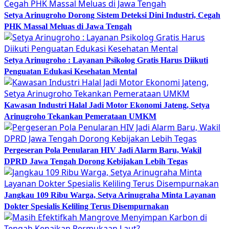
Setya Arinugroho Dorong Sistem Deteksi Dini Industri, Cegah
PHK Massal Meluas di Jawa Tengah
Setya Arinugroho : Layanan Psikolog Gratis Harus Diikuti
Penguatan Edukasi Kesehatan Mental
Kawasan Industri Halal Jadi Motor Ekonomi Jateng, Setya
Arinugroho Tekankan Pemerataan UMKM
Pergeseran Pola Penularan HIV Jadi Alarm Baru, Wakil
DPRD Jawa Tengah Dorong Kebijakan Lebih Tegas
Jangkau 109 Ribu Warga, Setya Arinugraha Minta Layanan
Dokter Spesialis Keliling Terus Disempurnakan