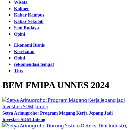
Wisata
Kuliner
Kabar Kampus
Kabar Sekolah
Seni Budaya
Opini
Ekonomi Bisnis
Kesehatan
Opini
rekomendasi tempat
Tips
BEM FMIPA UNNES 2024
Setya Arinugroho: Program Magang Kerja Jepang Jadi
Investasi SDM Jateng