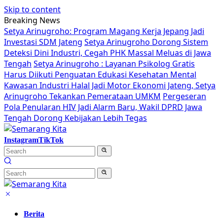
Skip to content
Breaking News
Setya Arinugroho: Program Magang Kerja Jepang Jadi
Investasi SDM Jateng
Setya Arinugroho Dorong Sistem
Deteksi Dini Industri, Cegah PHK Massal Meluas di Jawa
Tengah
Setya Arinugroho : Layanan Psikolog Gratis
Harus Diikuti Penguatan Edukasi Kesehatan Mental
Kawasan Industri Halal Jadi Motor Ekonomi Jateng, Setya
Arinugroho Tekankan Pemerataan UMKM
Pergeseran
Pola Penularan HIV Jadi Alarm Baru, Wakil DPRD Jawa
Tengah Dorong Kebijakan Lebih Tegas
Instagram
TikTok
Berita