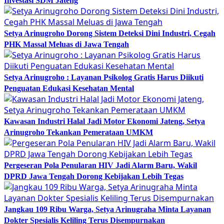
Investasi SDM Jateng
Setya Arinugroho Dorong Sistem Deteksi Dini Industri, Cegah
PHK Massal Meluas di Jawa Tengah
Setya Arinugroho : Layanan Psikolog Gratis Harus Diikuti
Penguatan Edukasi Kesehatan Mental
Kawasan Industri Halal Jadi Motor Ekonomi Jateng, Setya
Arinugroho Tekankan Pemerataan UMKM
Pergeseran Pola Penularan HIV Jadi Alarm Baru, Wakil
DPRD Jawa Tengah Dorong Kebijakan Lebih Tegas
Jangkau 109 Ribu Warga, Setya Arinugraha Minta Layanan
Dokter Spesialis Keliling Terus Disempurnakan