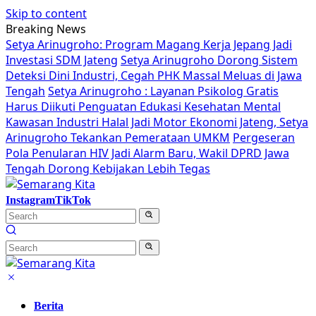
Skip to content
Breaking News
Setya Arinugroho: Program Magang Kerja Jepang Jadi
Investasi SDM Jateng
Setya Arinugroho Dorong Sistem
Deteksi Dini Industri, Cegah PHK Massal Meluas di Jawa
Tengah
Setya Arinugroho : Layanan Psikolog Gratis
Harus Diikuti Penguatan Edukasi Kesehatan Mental
Kawasan Industri Halal Jadi Motor Ekonomi Jateng, Setya
Arinugroho Tekankan Pemerataan UMKM
Pergeseran
Pola Penularan HIV Jadi Alarm Baru, Wakil DPRD Jawa
Tengah Dorong Kebijakan Lebih Tegas
Instagram
TikTok
Berita