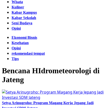
Wisata
Kuliner
Kabar Kampus
Kabar Sekolah
Seni Budaya
Opini
Ekonomi Bisnis
Kesehatan
Opini
rekomendasi tempat
Tips
Bencana HIdrometeorologi di
Jateng
Setya Arinugroho: Program Magang Kerja Jepang Jadi