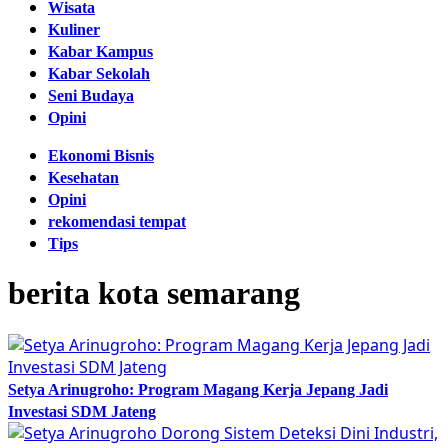
Wisata
Kuliner
Kabar Kampus
Kabar Sekolah
Seni Budaya
Opini
Ekonomi Bisnis
Kesehatan
Opini
rekomendasi tempat
Tips
berita kota semarang
Setya Arinugroho: Program Magang Kerja Jepang Jadi
Investasi SDM Jateng