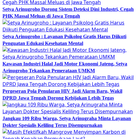
Setya Arinugroho Dorong Sistem Deteksi Dini Industri, Cegah
PHK Massal Meluas di Jawa Tengah
Setya Arinugroho : Layanan Psikolog Gratis Harus Diikuti
Penguatan Edukasi Kesehatan Mental
Kawasan Industri Halal Jadi Motor Ekonomi Jateng, Setya
Arinugroho Tekankan Pemerataan UMKM
Pergeseran Pola Penularan HIV Jadi Alarm Baru, Wakil
DPRD Jawa Tengah Dorong Kebijakan Lebih Tegas
Jangkau 109 Ribu Warga, Setya Arinugraha Minta Layanan
Dokter Spesialis Keliling Terus Disempurnakan