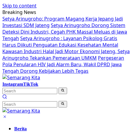
Skip to content
Breaking News
Setya Arinugroho: Program Magang Kerja Jepang Jadi
Investasi SDM Jateng
Setya Arinugroho Dorong Sistem
Deteksi Dini Industri, Cegah PHK Massal Meluas di Jawa
Tengah
Setya Arinugroho : Layanan Psikolog Gratis
Harus Diikuti Penguatan Edukasi Kesehatan Mental
Kawasan Industri Halal Jadi Motor Ekonomi Jateng, Setya
Arinugroho Tekankan Pemerataan UMKM
Pergeseran
Pola Penularan HIV Jadi Alarm Baru, Wakil DPRD Jawa
Tengah Dorong Kebijakan Lebih Tegas
Instagram
TikTok
Berita