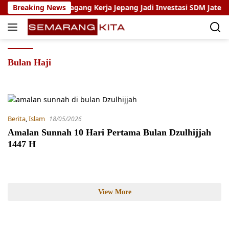
Skip
oho: Program Magang Kerja Jepang Jadi Investasi SDM Jateng
Breaking News
to
content
Bulan Haji
Berita
,
Islam
18/05/2026
Amalan Sunnah 10 Hari Pertama Bulan Dzulhijjah
1447 H
View More