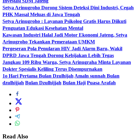
Investasi SDM Jateng
Setya Arinugroho Dorong Sistem Deteksi Dini Industri, Cegah
PHK Massal Meluas di Jawa Tengah
Setya Arinugroho : Layanan Psikolog Gratis Harus Diikuti
Penguatan Edukasi Kesehatan Mental
Kawasan Industri Halal Jadi Motor Ekonomi Jateng, Setya
Arinugroho Tekankan Pemerataan UMKM
Pergeseran Pola Penularan HIV Jadi Alarm Baru, Wakil
DPRD Jawa Tengah Dorong Kebijakan Lebih Tegas
Jangkau 109 Ribu Warga, Setya Arinugraha Minta Layanan
Dokter Spesialis Keliling Terus Disempurnakan
1o Hari Pertama Bulan Dzulhijah
Amaln sunnah Bulan
dzulhijjah
Bulan Dzulhijjah
Bulan Haji
Puasa Arafah
Read Also