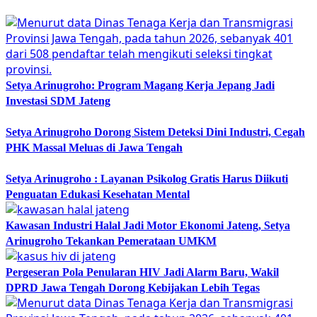
Setya Arinugroho: Program Magang Kerja Jepang Jadi
Investasi SDM Jateng
Setya Arinugroho Dorong Sistem Deteksi Dini Industri, Cegah
PHK Massal Meluas di Jawa Tengah
Setya Arinugroho : Layanan Psikolog Gratis Harus Diikuti
Penguatan Edukasi Kesehatan Mental
Kawasan Industri Halal Jadi Motor Ekonomi Jateng, Setya
Arinugroho Tekankan Pemerataan UMKM
Pergeseran Pola Penularan HIV Jadi Alarm Baru, Wakil
DPRD Jawa Tengah Dorong Kebijakan Lebih Tegas