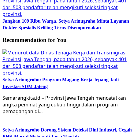
Jangkau 109 Ribu Warga, Setya Arinugraha Minta Layanan
Dokter Spesialis Keliling Terus Disempurnakan
Recommendation for You
Setya Arinugroho: Program Magang Kerja Jepang Jadi
Investasi SDM Jateng
Semarangkita.id – Provinsi Jawa Tengah mencatatkan
angka peminat yang cukup tinggi dalam program
pemagangan di…
Setya Arinugroho Dorong Sistem Deteksi Dini Industri, Cegah
PHK Massal Meluas di Jawa Tengah