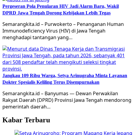
Pergeseran Pola Penularan HIV Jadi Alarm Baru, Wakil
DPRD Jawa Tengah Dorong Kebijakan Lebih Tegas
Semarangkita.id – Purwokerto – Penanganan Human
Immunodeficiency Virus (HIV) di Jawa Tengah
menghadapi tantangan yang…
Jangkau 109 Ribu Warga, Setya Arinugraha Minta Layanan
Dokter Spesialis Keliling Terus Disempurnakan
Semarangkita.id – Banyumas — Dewan Perwakilan
Rakyat Daerah (DPRD) Provinsi Jawa Tengah mendorong
pemerintah daerah…
Kabar Terbaru