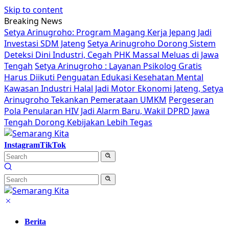
Skip to content
Breaking News
Setya Arinugroho: Program Magang Kerja Jepang Jadi
Investasi SDM Jateng
Setya Arinugroho Dorong Sistem
Deteksi Dini Industri, Cegah PHK Massal Meluas di Jawa
Tengah
Setya Arinugroho : Layanan Psikolog Gratis
Harus Diikuti Penguatan Edukasi Kesehatan Mental
Kawasan Industri Halal Jadi Motor Ekonomi Jateng, Setya
Arinugroho Tekankan Pemerataan UMKM
Pergeseran
Pola Penularan HIV Jadi Alarm Baru, Wakil DPRD Jawa
Tengah Dorong Kebijakan Lebih Tegas
Instagram
TikTok
Berita