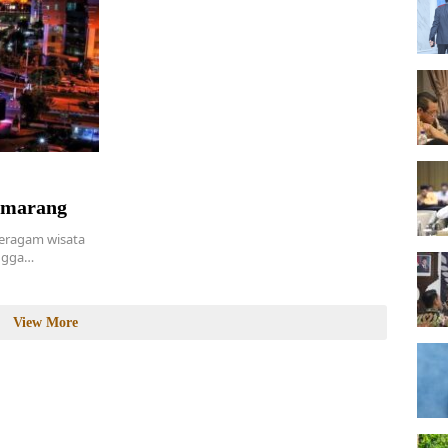
emarang
eragam wisata
ingga…
View More