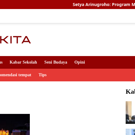
Setya Arinugroho: Program Magang Kerj
us
Kabar Sekolah
Seni Budaya
Opini
komendasi tempat
Tips
Ka