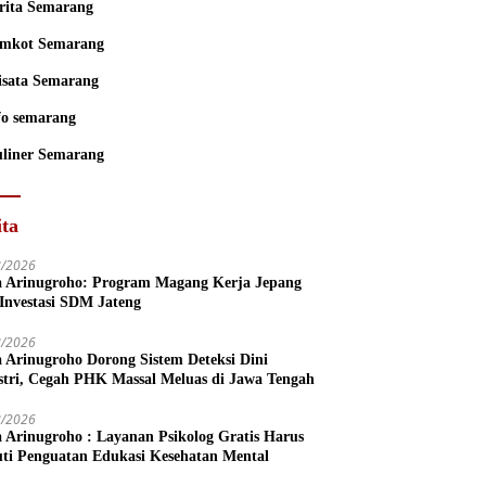
rita Semarang
mkot Semarang
sata Semarang
fo semarang
liner Semarang
ita
8/2026
a Arinugroho: Program Magang Kerja Jepang
 Investasi SDM Jateng
8/2026
a Arinugroho Dorong Sistem Deteksi Dini
stri, Cegah PHK Massal Meluas di Jawa Tengah
8/2026
a Arinugroho : Layanan Psikolog Gratis Harus
uti Penguatan Edukasi Kesehatan Mental