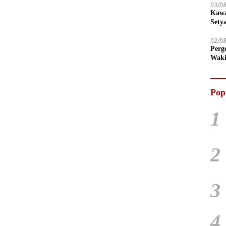
03/0
Kawa
Sety
02/0
Perg
Waki
Tega
Pop
1
2
3
4