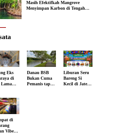
Masih Efektifkah Mangrove
Menyimpan Karbon di Tengah
Kenaikan Permukaan Laut?
sata
ng Eks
Danau BSB
Liburan Seru
sraya di
Bukan Cuma
Bareng Si
 Lama
Pemanis tapi
Kecil di Jateng
rang
Punya Peran
Kids
 Disulap
Penting
Wonderland
 Museum
grafi
mpat di
rang
an Vibes
 Negeri