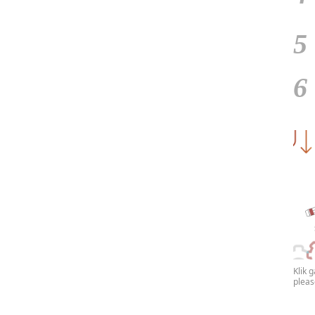
5
6
Klik 
plea