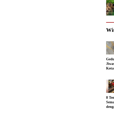
Wi
Gedu
Jiwa
Kota
Sema
Akan
jadi
Foto
8 Te
Sema
deng
Luar