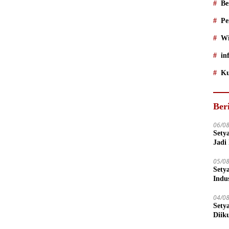
Be
Pe
Wi
in
Ku
Ber
06/0
Sety
Jadi
05/0
Sety
Indu
04/0
Sety
Diik