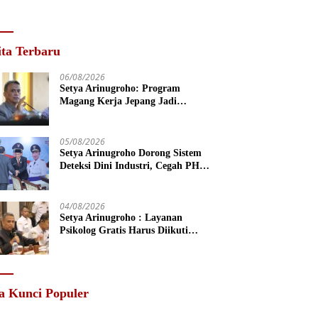
ita Terbaru
06/08/2026
Setya Arinugroho: Program
Magang Kerja Jepang Jadi
Investasi SDM Jateng
05/08/2026
Setya Arinugroho Dorong Sistem
Deteksi Dini Industri, Cegah PHK
Massal Meluas di Jawa Tengah
04/08/2026
Setya Arinugroho : Layanan
Psikolog Gratis Harus Diikuti
Penguatan Edukasi Kesehatan
Mental
a Kunci Populer