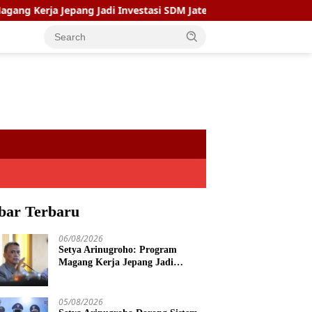
a Jepang Jadi Investasi SDM Jateng
Setya Arinugroho Do
bar Terbaru
06/08/2026
Setya Arinugroho: Program
Magang Kerja Jepang Jadi
Investasi SDM Jateng
05/08/2026