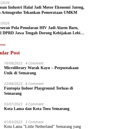
8/2026
san Industri Halal Jadi Motor Ekonomi Jateng,
a Arinugroho Tekankan Pemerataan UMKM
8/2026
eseran Pola Penularan HIV Jadi Alarm Baru,
l DPRD Jawa Tengah Dorong Kebijakan Lebih
s
ular Post
16/08/2023
4 Comment
Microlibrary Warak Kayu – Perpustakaan
Unik di Semarang
22/08/2023
4 Comment
Funtopia Indoor Playground Terluas di
Semarang
03/07/2023
4 Comment
Kota Lama dan Kota Toea Semarang
01/03/2023
3 Comment
Kota Lama “Little Netherland” Semarang yang