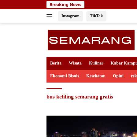
Skip
Breaking News
to
content
Instagram
TikTok
Berita
Wisata
Kuliner
Kabar Kamp
Ekonomi Bisnis
Kesehatan
Opini
re
bus keliling semarang gratis