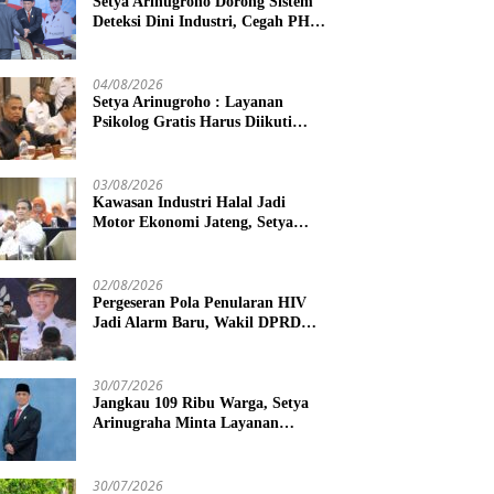
Setya Arinugroho Dorong Sistem
Deteksi Dini Industri, Cegah PHK
Massal Meluas di Jawa Tengah
04/08/2026
Setya Arinugroho : Layanan
Psikolog Gratis Harus Diikuti
Penguatan Edukasi Kesehatan
Mental
03/08/2026
Kawasan Industri Halal Jadi
Motor Ekonomi Jateng, Setya
Arinugroho Tekankan
Pemerataan UMKM
02/08/2026
Pergeseran Pola Penularan HIV
Jadi Alarm Baru, Wakil DPRD
Jawa Tengah Dorong Kebijakan
Lebih Tegas
30/07/2026
Jangkau 109 Ribu Warga, Setya
Arinugraha Minta Layanan
Dokter Spesialis Keliling Terus
Disempurnakan
30/07/2026