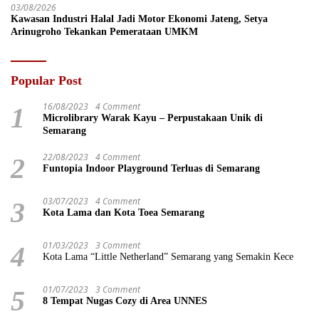
03/08/2026
Kawasan Industri Halal Jadi Motor Ekonomi Jateng, Setya
Arinugroho Tekankan Pemerataan UMKM
Popular Post
16/08/2023
4 Comment
1
Microlibrary Warak Kayu – Perpustakaan Unik di
Semarang
22/08/2023
4 Comment
2
Funtopia Indoor Playground Terluas di Semarang
03/07/2023
4 Comment
3
Kota Lama dan Kota Toea Semarang
01/03/2023
3 Comment
4
Kota Lama “Little Netherland” Semarang yang Semakin Kece
01/07/2023
3 Comment
5
8 Tempat Nugas Cozy di Area UNNES