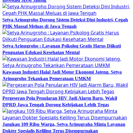
Investasi SDM Jateng
Setya Arinugroho Dorong Sistem Deteksi Dini Industri, Cegah
PHK Massal Meluas di Jawa Tengah
Setya Arinugroho : Layanan Psikolog Gratis Harus Diikuti
Penguatan Edukasi Kesehatan Mental
Kawasan Industri Halal Jadi Motor Ekonomi Jateng, Setya
Arinugroho Tekankan Pemerataan UMKM
Pergeseran Pola Penularan HIV Jadi Alarm Baru, Wakil
DPRD Jawa Tengah Dorong Kebijakan Lebih Tegas
Jangkau 109 Ribu Warga, Setya Arinugraha Minta Layanan
Dokter Spesialis Keliling Terus Disempurnakan