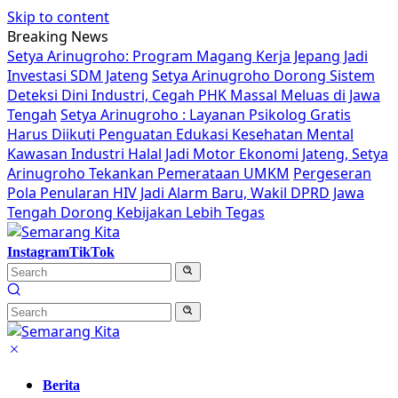
Skip to content
Breaking News
Setya Arinugroho: Program Magang Kerja Jepang Jadi
Investasi SDM Jateng
Setya Arinugroho Dorong Sistem
Deteksi Dini Industri, Cegah PHK Massal Meluas di Jawa
Tengah
Setya Arinugroho : Layanan Psikolog Gratis
Harus Diikuti Penguatan Edukasi Kesehatan Mental
Kawasan Industri Halal Jadi Motor Ekonomi Jateng, Setya
Arinugroho Tekankan Pemerataan UMKM
Pergeseran
Pola Penularan HIV Jadi Alarm Baru, Wakil DPRD Jawa
Tengah Dorong Kebijakan Lebih Tegas
Instagram
TikTok
Berita