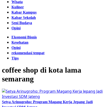
Wisata
Kuliner
Kabar Kampus
Kabar Sekolah
Seni Budaya
Opini
Ekonomi Bisnis
Kesehatan
Opini
rekomendasi tempat
Tips
coffee shop di kota lama
semarang
Setya Arinugroho: Program Magang Kerja Jepang Jadi