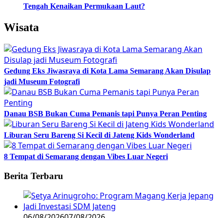
Tengah Kenaikan Permukaan Laut?
Wisata
Gedung Eks Jiwasraya di Kota Lama Semarang Akan Disulap
jadi Museum Fotografi
Danau BSB Bukan Cuma Pemanis tapi Punya Peran Penting
Liburan Seru Bareng Si Kecil di Jateng Kids Wonderland
8 Tempat di Semarang dengan Vibes Luar Negeri
Berita Terbaru
06/08/2026
07/08/2026