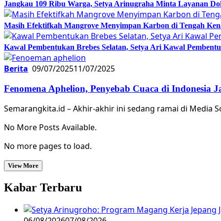
Jangkau 109 Ribu Warga, Setya Arinugraha Minta Layanan Dokt
Masih Efektifkah Mangrove Menyimpan Karbon di Tengah Ke
Kawal Pembentukan Brebes Selatan, Setya Ari Kawal Pemben
Berita
09/07/2025
11/07/2025
Fenomena Aphelion, Penyebab Cuaca di Indonesia J
Semarangkita.id – Akhir-akhir ini sedang ramai di Media 
No More Posts Available.
No more pages to load.
View More
Kabar Terbaru
06/08/2026
07/08/2026