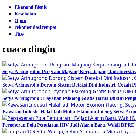
Ekonomi Bisnis
Kesehatan
Opini
rekomendasi tempat
Tips
cuaca dingin
Setya Arinugroho: Program Magang Kerja Jepang Jadi Investa
Setya Arinugroho Dorong Sistem Deteksi Dini Industri, Cegah
Setya Arinugroho : Layanan Psikolog Gratis Harus Diikuti Pen
Kawasan Industri Halal Jadi Motor Ekonomi Jateng, Setya 
Pergeseran Pola Penularan HIV Jadi Alarm Baru, Wakil DPRD