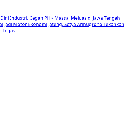
Dini Industri, Cegah PHK Massal Meluas di Jawa Tengah
al Jadi Motor Ekonomi Jateng, Setya Arinugroho Tekankan
h Tegas