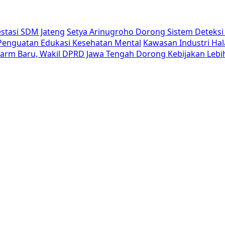
estasi SDM Jateng
Setya Arinugroho Dorong Sistem Deteksi 
i Penguatan Edukasi Kesehatan Mental
Kawasan Industri Hal
Alarm Baru, Wakil DPRD Jawa Tengah Dorong Kebijakan Lebi