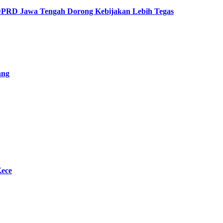
 DPRD Jawa Tengah Dorong Kebijakan Lebih Tegas
ang
Kece