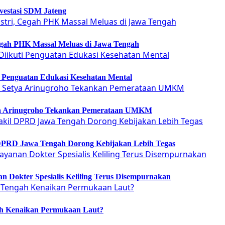
vestasi SDM Jateng
Cegah PHK Massal Meluas di Jawa Tengah
ti Penguatan Edukasi Kesehatan Mental
etya Arinugroho Tekankan Pemerataan UMKM
 DPRD Jawa Tengah Dorong Kebijakan Lebih Tegas
 Dokter Spesialis Keliling Terus Disempurnakan
ah Kenaikan Permukaan Laut?