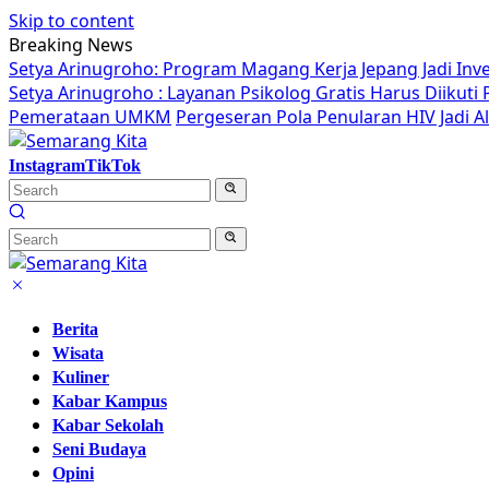
Skip to content
Breaking News
Setya Arinugroho: Program Magang Kerja Jepang Jadi Inv
Setya Arinugroho : Layanan Psikolog Gratis Harus Diikut
Pemerataan UMKM
Pergeseran Pola Penularan HIV Jadi 
Instagram
TikTok
Berita
Wisata
Kuliner
Kabar Kampus
Kabar Sekolah
Seni Budaya
Opini