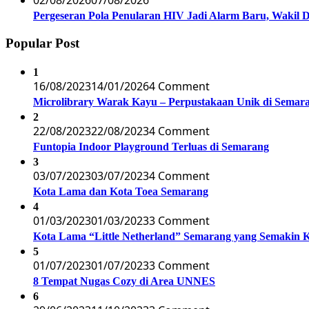
02/08/2026
07/08/2026
Pergeseran Pola Penularan HIV Jadi Alarm Baru, Wakil
Popular Post
1
16/08/2023
14/01/2026
4 Comment
Microlibrary Warak Kayu – Perpustakaan Unik di Semar
2
22/08/2023
22/08/2023
4 Comment
Funtopia Indoor Playground Terluas di Semarang
3
03/07/2023
03/07/2023
4 Comment
Kota Lama dan Kota Toea Semarang
4
01/03/2023
01/03/2023
3 Comment
Kota Lama “Little Netherland” Semarang yang Semakin 
5
01/07/2023
01/07/2023
3 Comment
8 Tempat Nugas Cozy di Area UNNES
6