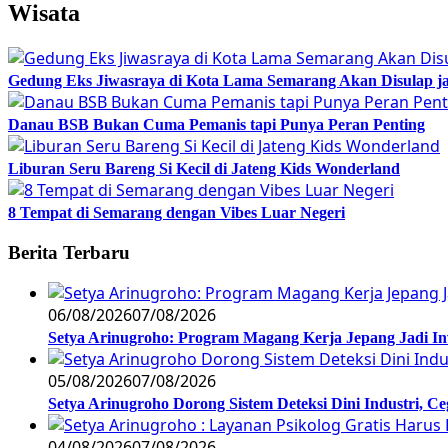
Wisata
Gedung Eks Jiwasraya di Kota Lama Semarang Akan Disulap j
Danau BSB Bukan Cuma Pemanis tapi Punya Peran Penting
Liburan Seru Bareng Si Kecil di Jateng Kids Wonderland
8 Tempat di Semarang dengan Vibes Luar Negeri
Berita Terbaru
06/08/2026
07/08/2026
Setya Arinugroho: Program Magang Kerja Jepang Jadi In
05/08/2026
07/08/2026
Setya Arinugroho Dorong Sistem Deteksi Dini Industri, 
04/08/2026
07/08/2026