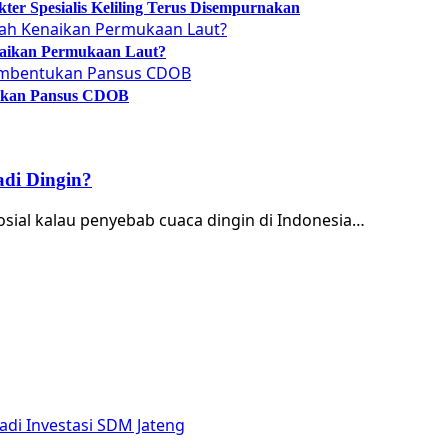
er Spesialis Keliling Terus Disempurnakan
naikan Permukaan Laut?
tukan Pansus CDOB
adi Dingin?
Sosial kalau penyebab cuaca dingin di Indonesia…