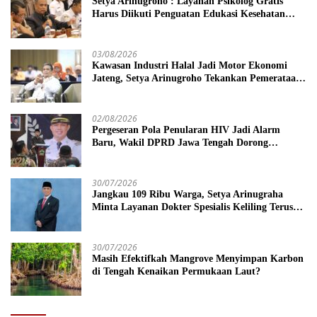
Setya Arinugroho : Layanan Psikolog Gratis
Harus Diikuti Penguatan Edukasi Kesehatan
Mental
03/08/2026
Kawasan Industri Halal Jadi Motor Ekonomi
Jateng, Setya Arinugroho Tekankan Pemerataan
UMKM
02/08/2026
Pergeseran Pola Penularan HIV Jadi Alarm
Baru, Wakil DPRD Jawa Tengah Dorong
Kebijakan Lebih Tegas
30/07/2026
Jangkau 109 Ribu Warga, Setya Arinugraha
Minta Layanan Dokter Spesialis Keliling Terus
Disempurnakan
30/07/2026
Masih Efektifkah Mangrove Menyimpan Karbon
di Tengah Kenaikan Permukaan Laut?