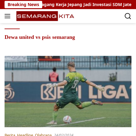
Skip
ho: Program Magang Kerja Jepang Jadi Investasi SDM Jateng
Breaking News
to
content
Dewa united vs psis semarang
Berita
,
Headline
,
Olahraga
24/02/2024