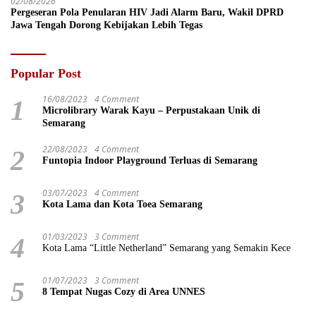
02/08/2026
Pergeseran Pola Penularan HIV Jadi Alarm Baru, Wakil DPRD
Jawa Tengah Dorong Kebijakan Lebih Tegas
Popular Post
16/08/2023
4 Comment
1
Microlibrary Warak Kayu – Perpustakaan Unik di
Semarang
22/08/2023
4 Comment
2
Funtopia Indoor Playground Terluas di Semarang
03/07/2023
4 Comment
3
Kota Lama dan Kota Toea Semarang
01/03/2023
3 Comment
4
Kota Lama “Little Netherland” Semarang yang Semakin Kece
01/07/2023
3 Comment
5
8 Tempat Nugas Cozy di Area UNNES