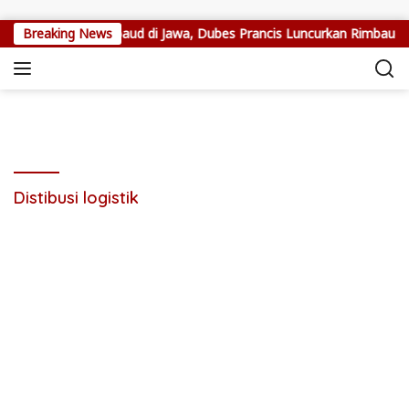
Skip to content
n Jejak Arthur Rimbaud di Jawa, Dubes Prancis Luncurkan Rimbaud
Breaking News
Distibusi logistik