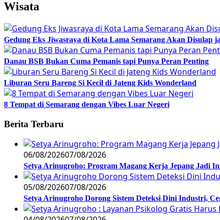
Wisata
Gedung Eks Jiwasraya di Kota Lama Semarang Akan Disulap j
Danau BSB Bukan Cuma Pemanis tapi Punya Peran Penting
Liburan Seru Bareng Si Kecil di Jateng Kids Wonderland
8 Tempat di Semarang dengan Vibes Luar Negeri
Berita Terbaru
06/08/2026
07/08/2026
Setya Arinugroho: Program Magang Kerja Jepang Jadi In
05/08/2026
07/08/2026
Setya Arinugroho Dorong Sistem Deteksi Dini Industri, 
04/08/2026
07/08/2026