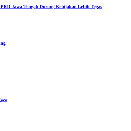
 DPRD Jawa Tengah Dorong Kebijakan Lebih Tegas
ang
Kece