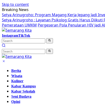
Skip to content
Breaking News
Setya Arinugroho: Program Magang Kerja Jepang Jadi Inv
Setya Arinugroho : Layanan Psikolog Gratis Harus Diikut
Pemerataan UMKM
Pergeseran Pola Penularan HIV Jadi 
Instagram
TikTok
Berita
Wisata
Kuliner
Kabar Kampus
Kabar Sekolah
Seni Budaya
Opini