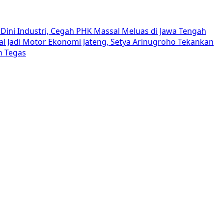
Dini Industri, Cegah PHK Massal Meluas di Jawa Tengah
al Jadi Motor Ekonomi Jateng, Setya Arinugroho Tekankan
h Tegas