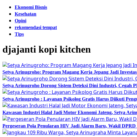
Ekonomi Bisnis
Kesehatan
Opini
rekomendasi tempat
Tips
djajanti kopi kitchen
Setya Arinugroho: Program Magang Kerja Jepang Jadi Investa
Setya Arinugroho Dorong Sistem Deteksi Dini Industri, Cegah
Setya Arinugroho : Layanan Psikolog Gratis Harus Diikuti Pen
Kawasan Industri Halal Jadi Motor Ekonomi Jateng, Setya 
Pergeseran Pola Penularan HIV Jadi Alarm Baru, Wakil DPRD