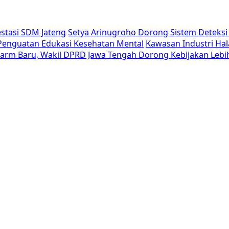
estasi SDM Jateng
Setya Arinugroho Dorong Sistem Deteksi 
i Penguatan Edukasi Kesehatan Mental
Kawasan Industri Hal
Alarm Baru, Wakil DPRD Jawa Tengah Dorong Kebijakan Lebi