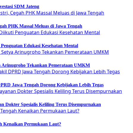
vestasi SDM Jateng
Cegah PHK Massal Meluas di Jawa Tengah
ti Penguatan Edukasi Kesehatan Mental
etya Arinugroho Tekankan Pemerataan UMKM
 DPRD Jawa Tengah Dorong Kebijakan Lebih Tegas
 Dokter Spesialis Keliling Terus Disempurnakan
ah Kenaikan Permukaan Laut?