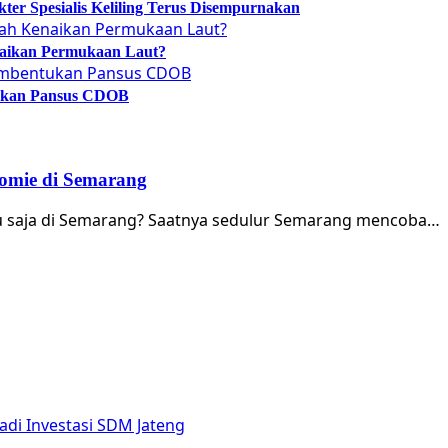
er Spesialis Keliling Terus Disempurnakan
naikan Permukaan Laut?
tukan Pansus CDOB
omie di Semarang
tu saja di Semarang? Saatnya sedulur Semarang mencoba…