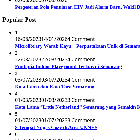
02/08/2026
07/08/2026
Pergeseran Pola Penularan HIV Jadi Alarm Baru, Wakil
Popular Post
1
16/08/2023
14/01/2026
4 Comment
Microlibrary Warak Kayu – Perpustakaan Unik di Semar
2
22/08/2023
22/08/2023
4 Comment
Funtopia Indoor Playground Terluas di Semarang
3
03/07/2023
03/07/2023
4 Comment
Kota Lama dan Kota Toea Semarang
4
01/03/2023
01/03/2023
3 Comment
Kota Lama “Little Netherland” Semarang yang Semakin 
5
01/07/2023
01/07/2023
3 Comment
8 Tempat Nugas Cozy di Area UNNES
6