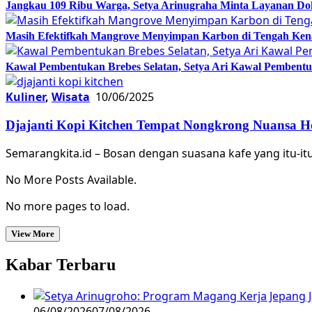
Jangkau 109 Ribu Warga, Setya Arinugraha Minta Layanan Dokt
Masih Efektifkah Mangrove Menyimpan Karbon di Tengah Ke
Kawal Pembentukan Brebes Selatan, Setya Ari Kawal Pemben
Kuliner
,
Wisata
10/06/2025
Djajanti Kopi Kitchen Tempat Nongkrong Nuansa H
Semarangkita.id – Bosan dengan suasana kafe yang itu-i
No More Posts Available.
No more pages to load.
View More
Kabar Terbaru
06/08/2026
07/08/2026