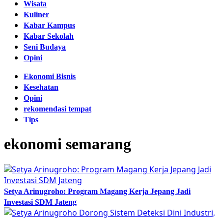
Wisata
Kuliner
Kabar Kampus
Kabar Sekolah
Seni Budaya
Opini
Ekonomi Bisnis
Kesehatan
Opini
rekomendasi tempat
Tips
ekonomi semarang
Setya Arinugroho: Program Magang Kerja Jepang Jadi
Investasi SDM Jateng