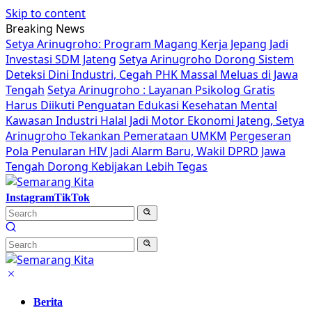
Skip to content
Breaking News
Setya Arinugroho: Program Magang Kerja Jepang Jadi
Investasi SDM Jateng
Setya Arinugroho Dorong Sistem
Deteksi Dini Industri, Cegah PHK Massal Meluas di Jawa
Tengah
Setya Arinugroho : Layanan Psikolog Gratis
Harus Diikuti Penguatan Edukasi Kesehatan Mental
Kawasan Industri Halal Jadi Motor Ekonomi Jateng, Setya
Arinugroho Tekankan Pemerataan UMKM
Pergeseran
Pola Penularan HIV Jadi Alarm Baru, Wakil DPRD Jawa
Tengah Dorong Kebijakan Lebih Tegas
Instagram
TikTok
Berita