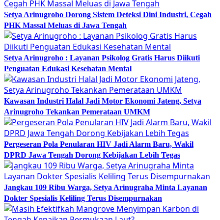
Setya Arinugroho Dorong Sistem Deteksi Dini Industri, Cegah
PHK Massal Meluas di Jawa Tengah
Setya Arinugroho : Layanan Psikolog Gratis Harus Diikuti
Penguatan Edukasi Kesehatan Mental
Kawasan Industri Halal Jadi Motor Ekonomi Jateng, Setya
Arinugroho Tekankan Pemerataan UMKM
Pergeseran Pola Penularan HIV Jadi Alarm Baru, Wakil
DPRD Jawa Tengah Dorong Kebijakan Lebih Tegas
Jangkau 109 Ribu Warga, Setya Arinugraha Minta Layanan
Dokter Spesialis Keliling Terus Disempurnakan