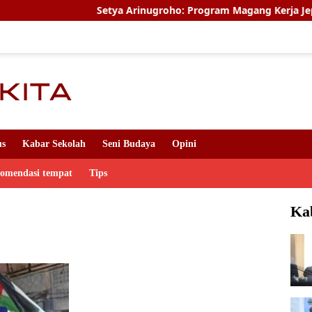
Setya Arinugroho: Program Magang Kerja Jepang Jadi 
us
Kabar Sekolah
Seni Budaya
Opini
komendasi tempat
Tips
Ka