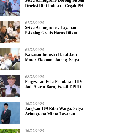
Setya Arinugroho Dorong Sistem
Deteksi Dini Industri, Cegah PHK
Massal Meluas di Jawa Tengah
04/08/2026
Setya Arinugroho : Layanan
Psikolog Gratis Harus Diikuti
Penguatan Edukasi Kesehatan
Mental
03/08/2026
Kawasan Industri Halal Jadi
Motor Ekonomi Jateng, Setya
Arinugroho Tekankan
Pemerataan UMKM
02/08/2026
Pergeseran Pola Penularan HIV
Jadi Alarm Baru, Wakil DPRD
Jawa Tengah Dorong Kebijakan
Lebih Tegas
30/07/2026
Jangkau 109 Ribu Warga, Setya
Arinugraha Minta Layanan
Dokter Spesialis Keliling Terus
Disempurnakan
30/07/2026