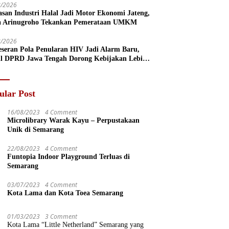
8/2026
san Industri Halal Jadi Motor Ekonomi Jateng,
a Arinugroho Tekankan Pemerataan UMKM
8/2026
eseran Pola Penularan HIV Jadi Alarm Baru,
l DPRD Jawa Tengah Dorong Kebijakan Lebih
s
ular Post
16/08/2023
4 Comment
Microlibrary Warak Kayu – Perpustakaan
Unik di Semarang
22/08/2023
4 Comment
Funtopia Indoor Playground Terluas di
Semarang
03/07/2023
4 Comment
Kota Lama dan Kota Toea Semarang
01/03/2023
3 Comment
Kota Lama “Little Netherland” Semarang yang