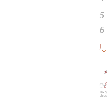
5
6
Klik 
plea