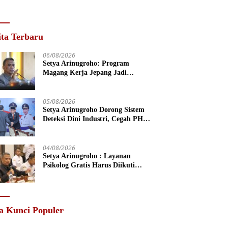
ita Terbaru
06/08/2026
Setya Arinugroho: Program
Magang Kerja Jepang Jadi
Investasi SDM Jateng
05/08/2026
Setya Arinugroho Dorong Sistem
Deteksi Dini Industri, Cegah PHK
Massal Meluas di Jawa Tengah
04/08/2026
Setya Arinugroho : Layanan
Psikolog Gratis Harus Diikuti
Penguatan Edukasi Kesehatan
Mental
a Kunci Populer