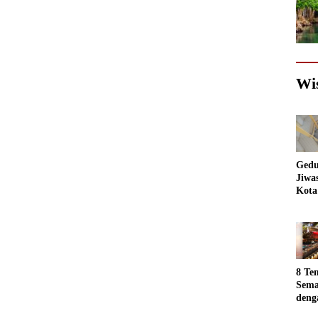
Wi
Gedu
Jiwa
Kota
Sema
Akan
jadi
Foto
8 Te
Sema
deng
Luar