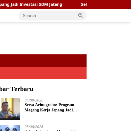
Investasi SDM Jateng
Setya Arinugroho Dorong Sistem De
bar Terbaru
06/08/2026
Setya Arinugroho: Program
Magang Kerja Jepang Jadi
Investasi SDM Jateng
05/08/2026