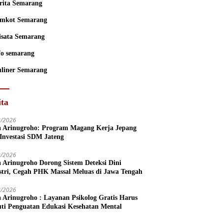
rita Semarang
mkot Semarang
sata Semarang
fo semarang
liner Semarang
ita
8/2026
a Arinugroho: Program Magang Kerja Jepang
 Investasi SDM Jateng
8/2026
a Arinugroho Dorong Sistem Deteksi Dini
stri, Cegah PHK Massal Meluas di Jawa Tengah
8/2026
a Arinugroho : Layanan Psikolog Gratis Harus
uti Penguatan Edukasi Kesehatan Mental