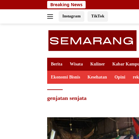
Skip
Breaking News
to
content
Instagram
TikTok
Berita
Wisata
Kuliner
Kabar Kamp
Ekonomi Bisnis
Kesehatan
Opini
re
genjatan senjata