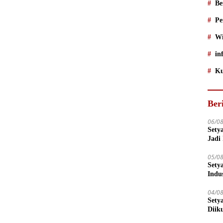
Be
Pe
Wi
in
Ku
Ber
06/0
Sety
Jadi
05/0
Sety
Indu
04/0
Sety
Diik