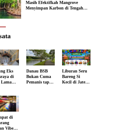
Masih Efektifkah Mangrove
Menyimpan Karbon di Tengah
Kenaikan Permukaan Laut?
sata
ng Eks
Danau BSB
Liburan Seru
sraya di
Bukan Cuma
Bareng Si
 Lama
Pemanis tapi
Kecil di Jateng
rang
Punya Peran
Kids
 Disulap
Penting
Wonderland
 Museum
grafi
mpat di
rang
an Vibes
 Negeri