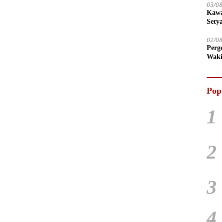
03/0
Kawa
Sety
02/0
Perg
Waki
Tega
Pop
1
2
3
4