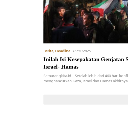
Berita
,
Headline
16/01/2025
Inilah Isi Kesepakatan Genjatan 
Israel- Hamas
Semarangkita.id – Setelah lebih dari 460 hari konf
menghancurkan Gaza, Israel dan Hamas akhirny