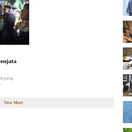
Senjata
lik yang
a…
View More