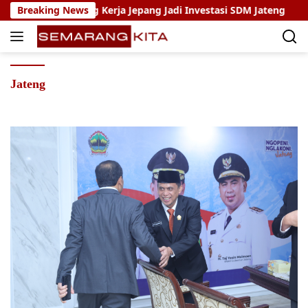
Skip
ogram Magang Kerja Jepang Jadi Investasi SDM Jateng
Breaking News
S
to
content
Jateng