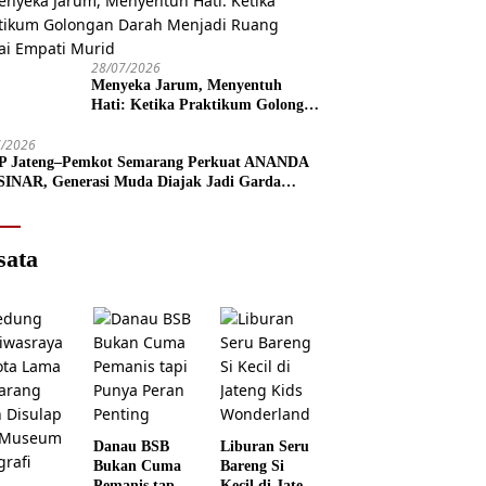
28/07/2026
Menyeka Jarum, Menyentuh
Hati: Ketika Praktikum Golongan
Darah Menjadi Ruang Semai
7/2026
Empati Murid
 Jateng–Pemkot Semarang Perkuat ANANDA
INAR, Generasi Muda Diajak Jadi Garda
n Lawan Narkoba
sata
Danau BSB
Liburan Seru
Bukan Cuma
Bareng Si
Pemanis tapi
Kecil di Jateng