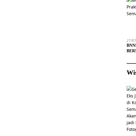
27/0
BNNP
BERS
Depa
Wi