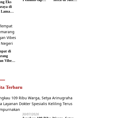
ng Eks
Punya Peran
Kids
sraya di
Penting
Wonderland
 Lama
rang
 Disulap
 Museum
grafi
mpat di
rang
an Vibes
 Negeri
ita Terbaru
30/07/2026