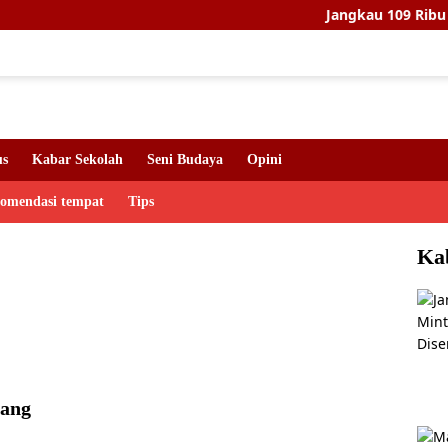
Jangkau 109 Ribu Warga,
us
Kabar Sekolah
Seni Budaya
Opini
komendasi tempat
Tips
Ka
rang