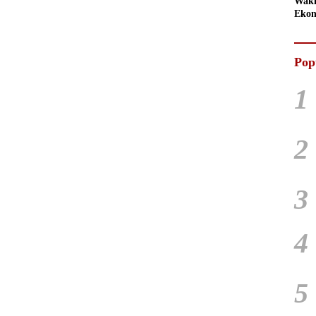
Waki
Ekon
Pop
1
2
3
4
5