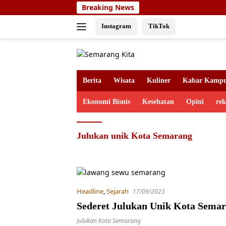
Skip
Breaking News
to
content
Instagram
TikTok
Berita
Wisata
Kuliner
Kabar Kamp
Ekonomi Bisnis
Kesehatan
Opini
re
Julukan unik Kota Semarang
Headline
,
Sejarah
17/09/2023
Sederet Julukan Unik Kota Sema
Julukan Kota Semarang