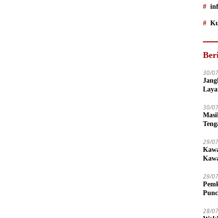
in
Ku
Ber
30/0
Jang
Laya
Dise
30/0
Masi
Teng
29/0
Kawa
Kawa
29/0
Pemk
Punc
28/0