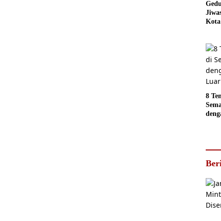
Gedu
Jiwa
Kota
Sema
Akan
jadi
Foto
8 Te
Sema
deng
Luar
Ber