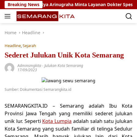
Skip
u Warga, Setya Arinugraha Minta Layanan Dokter Spesialis Kelil
Breaking News
to
content
Home
Headline
Headline
,
Sejarah
Sederet Julukan Unik Kota Semarang
Adminsmgkita
-
Julukan Kota Semarang
17/09/2023
Sumber: Dokumentasi Semarangkita.id
SEMARANGKITA.ID –
Semarang adalah Ibu Kota
Provinsi Jawa Tengah yang memiliki sederet julukan
unik lur. Seperti
Kota Lumpia
adalah salah satu julukan
Kota Semarang yang sudah familiar di telinga Sedulur
Semarang. Masih banyak julukan lain dari Kota