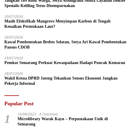
Jangkau 109 Ribu Warga, Setya Arinugraha Minta Layanan Dokter
Spesialis Keliling Terus Disempurnakan
30/07/2026
Masih Efektifkah Mangrove Menyimpan Karbon di Tengah
Kenaikan Permukaan Laut?
29/07/2026
Kawal Pembentukan Brebes Selatan, Setya Ari Kawal Pembentukan
Pansus CDOB
29/07/2026
Pemkot Semarang Perkuat Kewaspadaan Hadapi Puncak Kemarau
28/07/2026
Wakil Ketua DPRD Jateng Tekankan Sensus Ekonomi Jangkau
Pekerja Informal
Popular Post
16/08/2023
4 Comment
1
Microlibrary Warak Kayu – Perpustakaan Unik di
Semarang