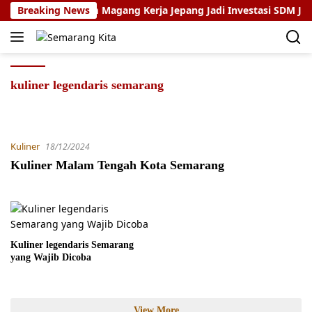
Skip
nugroho: Program Magang Kerja Jepang Jadi Investasi SDM Jaten
Breaking News
to
content
kuliner legendaris semarang
Kuliner
18/12/2024
Kuliner Malam Tengah Kota Semarang
Kuliner legendaris Semarang
yang Wajib Dicoba
View More