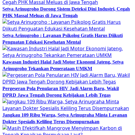
Setya Arinugroho Dorong Sistem Deteksi Dini Industri, Cegah
PHK Massal Meluas di Jawa Tengah
Setya Arinugroho : Layanan Psikolog Gratis Harus Diikuti
Penguatan Edukasi Kesehatan Mental
Kawasan Industri Halal Jadi Motor Ekonomi Jateng, Setya
Arinugroho Tekankan Pemerataan UMKM
Pergeseran Pola Penularan HIV Jadi Alarm Baru, Wakil
DPRD Jawa Tengah Dorong Kebijakan Lebih Tegas
Jangkau 109 Ribu Warga, Setya Arinugraha Minta Layanan
Dokter Spesialis Keliling Terus Disempurnakan