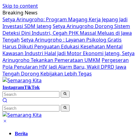
Skip to content
Breaking News
Setya Arinugroho: Program Magang Kerja Jepang Jadi
Investasi SDM Jateng
Setya Arinugroho Dorong Sistem
Deteksi Dini Industri, Cegah PHK Massal Meluas di Jawa
Tengah
Setya Arinugroho : Layanan Psikolog Gratis
Harus Diikuti Penguatan Edukasi Kesehatan Mental
Kawasan Industri Halal Jadi Motor Ekonomi Jateng, Setya
Arinugroho Tekankan Pemerataan UMKM
Pergeseran
Pola Penularan HIV Jadi Alarm Baru, Wakil DPRD Jawa
Tengah Dorong Kebijakan Lebih Tegas
Instagram
TikTok
Berita