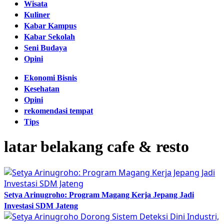
Wisata
Kuliner
Kabar Kampus
Kabar Sekolah
Seni Budaya
Opini
Ekonomi Bisnis
Kesehatan
Opini
rekomendasi tempat
Tips
latar belakang cafe & resto
Setya Arinugroho: Program Magang Kerja Jepang Jadi
Investasi SDM Jateng