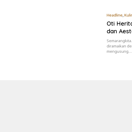
Headline
,
Kuli
Oti Heri
dan Aest
Semarangkita.
diramaikan de
mengusung…