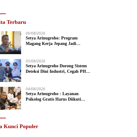
ita Terbaru
06/08/2026
Setya Arinugroho: Program
Magang Kerja Jepang Jadi
Investasi SDM Jateng
05/08/2026
Setya Arinugroho Dorong Sistem
Deteksi Dini Industri, Cegah PHK
Massal Meluas di Jawa Tengah
04/08/2026
Setya Arinugroho : Layanan
Psikolog Gratis Harus Diikuti
Penguatan Edukasi Kesehatan
Mental
a Kunci Populer