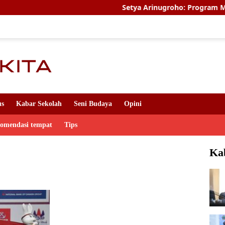
Setya Arinugroho: Program Magang Kerj
us
Kabar Sekolah
Seni Budaya
Opini
komendasi tempat
Tips
Ka