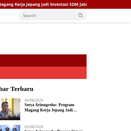
a Jepang Jadi Investasi SDM Jateng
Setya Arinugroho Do
bar Terbaru
06/08/2026
Setya Arinugroho: Program
Magang Kerja Jepang Jadi
Investasi SDM Jateng
05/08/2026