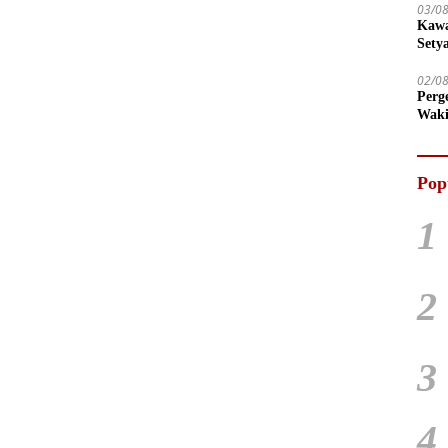
03/0
Kawa
Sety
02/0
Perg
Waki
Tega
Pop
1
2
3
4