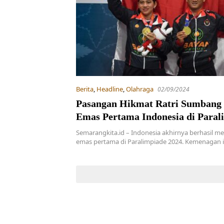
Berita
,
Headline
,
Olahraga
02/09/2024
Pasangan Hikmat Ratri Sumbang
Emas Pertama Indonesia di Paral
2024
Semarangkita.id – Indonesia akhirnya berhasil me
emas pertama di Paralimpiade 2024. Kemenagan i