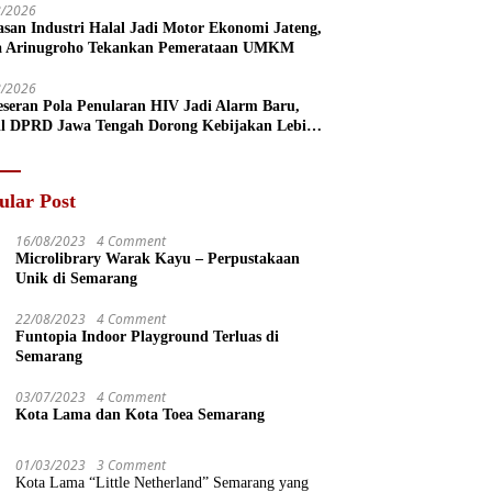
8/2026
san Industri Halal Jadi Motor Ekonomi Jateng,
a Arinugroho Tekankan Pemerataan UMKM
8/2026
eseran Pola Penularan HIV Jadi Alarm Baru,
l DPRD Jawa Tengah Dorong Kebijakan Lebih
s
ular Post
16/08/2023
4 Comment
Microlibrary Warak Kayu – Perpustakaan
Unik di Semarang
22/08/2023
4 Comment
Funtopia Indoor Playground Terluas di
Semarang
03/07/2023
4 Comment
Kota Lama dan Kota Toea Semarang
01/03/2023
3 Comment
Kota Lama “Little Netherland” Semarang yang