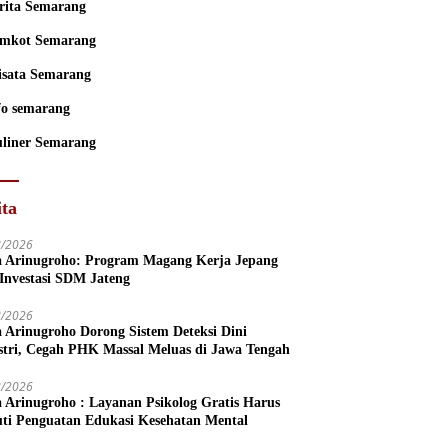
rita Semarang
mkot Semarang
sata Semarang
fo semarang
liner Semarang
ita
8/2026
a Arinugroho: Program Magang Kerja Jepang
 Investasi SDM Jateng
8/2026
a Arinugroho Dorong Sistem Deteksi Dini
stri, Cegah PHK Massal Meluas di Jawa Tengah
8/2026
a Arinugroho : Layanan Psikolog Gratis Harus
uti Penguatan Edukasi Kesehatan Mental