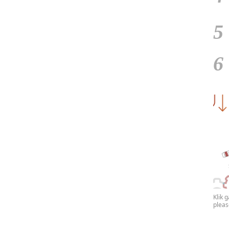
5
6
Klik 
plea