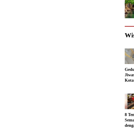
Wi
Gedu
Jiwa
Kota
Sema
Akan
jadi
Foto
8 Te
Sema
deng
Luar