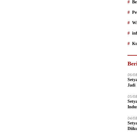
Be
Pe
Wi
in
Ku
Ber
06/0
Sety
Jadi
05/0
Sety
Indu
04/0
Sety
Diik