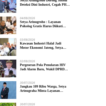
Setya Arinugroho Dorong Sistem
Deteksi Dini Industri, Cegah PHK
Massal Meluas di Jawa Tengah
04/08/2026
Setya Arinugroho : Layanan
Psikolog Gratis Harus Diikuti
Penguatan Edukasi Kesehatan
Mental
03/08/2026
Kawasan Industri Halal Jadi
Motor Ekonomi Jateng, Setya
Arinugroho Tekankan
Pemerataan UMKM
02/08/2026
Pergeseran Pola Penularan HIV
Jadi Alarm Baru, Wakil DPRD
Jawa Tengah Dorong Kebijakan
Lebih Tegas
30/07/2026
Jangkau 109 Ribu Warga, Setya
Arinugraha Minta Layanan
Dokter Spesialis Keliling Terus
Disempurnakan
30/07/2026