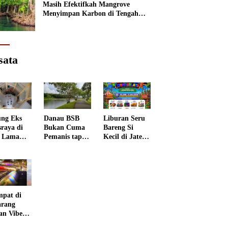
Masih Efektifkah Mangrove
Menyimpan Karbon di Tengah
Kenaikan Permukaan Laut?
sata
ng Eks
Danau BSB
Liburan Seru
sraya di
Bukan Cuma
Bareng Si
 Lama
Pemanis tapi
Kecil di Jateng
rang
Punya Peran
Kids
 Disulap
Penting
Wonderland
 Museum
grafi
mpat di
rang
an Vibes
 Negeri