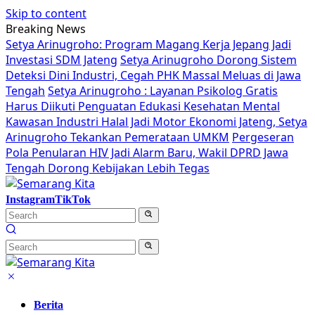
Skip to content
Breaking News
Setya Arinugroho: Program Magang Kerja Jepang Jadi
Investasi SDM Jateng
Setya Arinugroho Dorong Sistem
Deteksi Dini Industri, Cegah PHK Massal Meluas di Jawa
Tengah
Setya Arinugroho : Layanan Psikolog Gratis
Harus Diikuti Penguatan Edukasi Kesehatan Mental
Kawasan Industri Halal Jadi Motor Ekonomi Jateng, Setya
Arinugroho Tekankan Pemerataan UMKM
Pergeseran
Pola Penularan HIV Jadi Alarm Baru, Wakil DPRD Jawa
Tengah Dorong Kebijakan Lebih Tegas
Instagram
TikTok
Berita