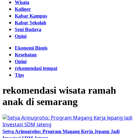
Wisata
Kuliner
Kabar Kampus
Kabar Sekolah
Seni Budaya
Opini
Ekonomi Bisnis
Kesehatan
Opini
rekomendasi tempat
Tips
rekomendasi wisata ramah
anak di semarang
Setya Arinugroho: Program Magang Kerja Jepang Jadi