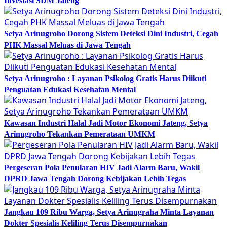
Investasi SDM Jateng
Setya Arinugroho Dorong Sistem Deteksi Dini Industri, Cegah
PHK Massal Meluas di Jawa Tengah
Setya Arinugroho : Layanan Psikolog Gratis Harus Diikuti
Penguatan Edukasi Kesehatan Mental
Kawasan Industri Halal Jadi Motor Ekonomi Jateng, Setya
Arinugroho Tekankan Pemerataan UMKM
Pergeseran Pola Penularan HIV Jadi Alarm Baru, Wakil
DPRD Jawa Tengah Dorong Kebijakan Lebih Tegas
Jangkau 109 Ribu Warga, Setya Arinugraha Minta Layanan
Dokter Spesialis Keliling Terus Disempurnakan