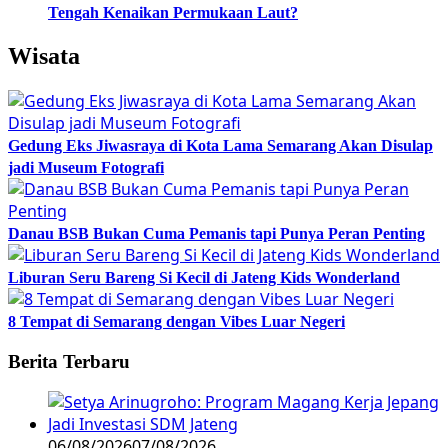
Tengah Kenaikan Permukaan Laut?
Wisata
Gedung Eks Jiwasraya di Kota Lama Semarang Akan Disulap
jadi Museum Fotografi
Danau BSB Bukan Cuma Pemanis tapi Punya Peran Penting
Liburan Seru Bareng Si Kecil di Jateng Kids Wonderland
8 Tempat di Semarang dengan Vibes Luar Negeri
Berita Terbaru
06/08/2026
07/08/2026