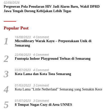
02/08/2026
Pergeseran Pola Penularan HIV Jadi Alarm Baru, Wakil DPRD
Jawa Tengah Dorong Kebijakan Lebih Tegas
Popular Post
16/08/2023
4 Comment
1
Microlibrary Warak Kayu – Perpustakaan Unik di
Semarang
22/08/2023
4 Comment
2
Funtopia Indoor Playground Terluas di Semarang
03/07/2023
4 Comment
3
Kota Lama dan Kota Toea Semarang
01/03/2023
3 Comment
4
Kota Lama “Little Netherland” Semarang yang Semakin Kece
01/07/2023
3 Comment
5
8 Tempat Nugas Cozy di Area UNNES