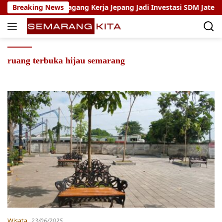
Skip
ho: Program Magang Kerja Jepang Jadi Investasi SDM Jateng
Breaking News
to
content
ruang terbuka hijau semarang
Wisata
23/06/2025