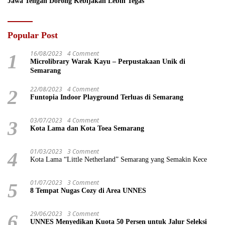
Jawa Tengah Dorong Kebijakan Lebih Tegas
Popular Post
16/08/2023
4 Comment
1
Microlibrary Warak Kayu – Perpustakaan Unik di
Semarang
22/08/2023
4 Comment
2
Funtopia Indoor Playground Terluas di Semarang
03/07/2023
4 Comment
3
Kota Lama dan Kota Toea Semarang
01/03/2023
3 Comment
4
Kota Lama “Little Netherland” Semarang yang Semakin Kece
01/07/2023
3 Comment
5
8 Tempat Nugas Cozy di Area UNNES
29/06/2023
3 Comment
6
UNNES Menyedikan Kuota 50 Persen untuk Jalur Seleksi