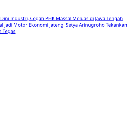
Dini Industri, Cegah PHK Massal Meluas di Jawa Tengah
al Jadi Motor Ekonomi Jateng, Setya Arinugroho Tekankan
h Tegas