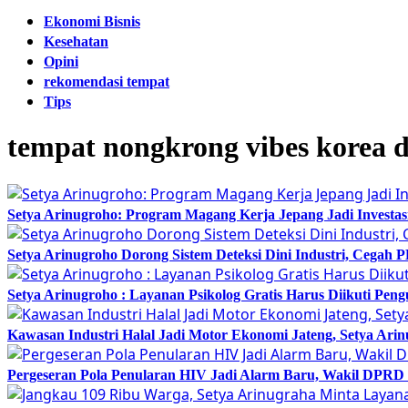
Ekonomi Bisnis
Kesehatan
Opini
rekomendasi tempat
Tips
tempat nongkrong vibes korea 
Setya Arinugroho: Program Magang Kerja Jepang Jadi Investa
Setya Arinugroho Dorong Sistem Deteksi Dini Industri, Cegah
Setya Arinugroho : Layanan Psikolog Gratis Harus Diikuti Pen
Kawasan Industri Halal Jadi Motor Ekonomi Jateng, Setya 
Pergeseran Pola Penularan HIV Jadi Alarm Baru, Wakil DPRD