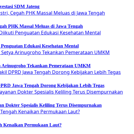
vestasi SDM Jateng
Cegah PHK Massal Meluas di Jawa Tengah
ti Penguatan Edukasi Kesehatan Mental
etya Arinugroho Tekankan Pemerataan UMKM
 DPRD Jawa Tengah Dorong Kebijakan Lebih Tegas
 Dokter Spesialis Keliling Terus Disempurnakan
ah Kenaikan Permukaan Laut?