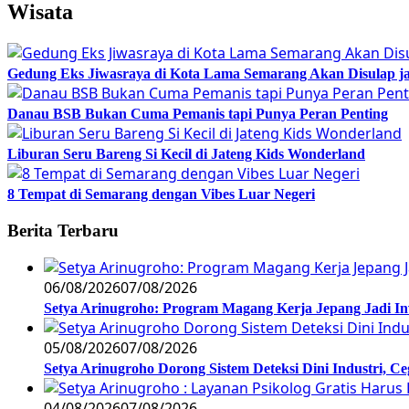
Wisata
Gedung Eks Jiwasraya di Kota Lama Semarang Akan Disulap j
Danau BSB Bukan Cuma Pemanis tapi Punya Peran Penting
Liburan Seru Bareng Si Kecil di Jateng Kids Wonderland
8 Tempat di Semarang dengan Vibes Luar Negeri
Berita Terbaru
06/08/2026
07/08/2026
Setya Arinugroho: Program Magang Kerja Jepang Jadi In
05/08/2026
07/08/2026
Setya Arinugroho Dorong Sistem Deteksi Dini Industri, 
04/08/2026
07/08/2026