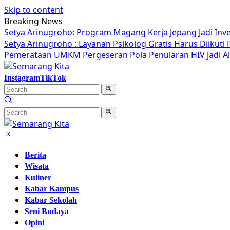
Skip to content
Breaking News
Setya Arinugroho: Program Magang Kerja Jepang Jadi Inv
Setya Arinugroho : Layanan Psikolog Gratis Harus Diikut
Pemerataan UMKM
Pergeseran Pola Penularan HIV Jadi 
Instagram
TikTok
Berita
Wisata
Kuliner
Kabar Kampus
Kabar Sekolah
Seni Budaya
Opini