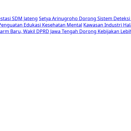
estasi SDM Jateng
Setya Arinugroho Dorong Sistem Deteksi 
i Penguatan Edukasi Kesehatan Mental
Kawasan Industri Hal
Alarm Baru, Wakil DPRD Jawa Tengah Dorong Kebijakan Lebi