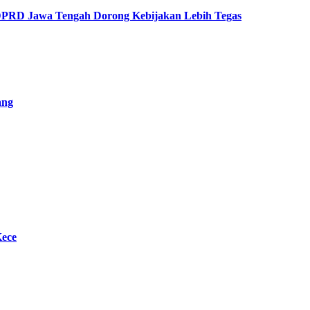
 DPRD Jawa Tengah Dorong Kebijakan Lebih Tegas
ang
Kece