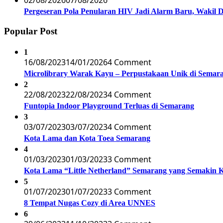
02/08/2026
07/08/2026
Pergeseran Pola Penularan HIV Jadi Alarm Baru, Wakil
Popular Post
1
16/08/2023
14/01/2026
4 Comment
Microlibrary Warak Kayu – Perpustakaan Unik di Semar
2
22/08/2023
22/08/2023
4 Comment
Funtopia Indoor Playground Terluas di Semarang
3
03/07/2023
03/07/2023
4 Comment
Kota Lama dan Kota Toea Semarang
4
01/03/2023
01/03/2023
3 Comment
Kota Lama “Little Netherland” Semarang yang Semakin 
5
01/07/2023
01/07/2023
3 Comment
8 Tempat Nugas Cozy di Area UNNES
6