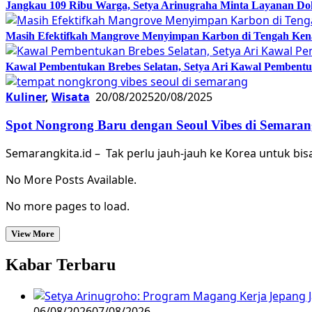
Jangkau 109 Ribu Warga, Setya Arinugraha Minta Layanan Dokt
Masih Efektifkah Mangrove Menyimpan Karbon di Tengah Ke
Kawal Pembentukan Brebes Selatan, Setya Ari Kawal Pemben
Kuliner
,
Wisata
20/08/2025
20/08/2025
Spot Nongrong Baru dengan Seoul Vibes di Semaran
Semarangkita.id – Tak perlu jauh-jauh ke Korea untuk bisa
No More Posts Available.
No more pages to load.
View More
Kabar Terbaru
06/08/2026
07/08/2026