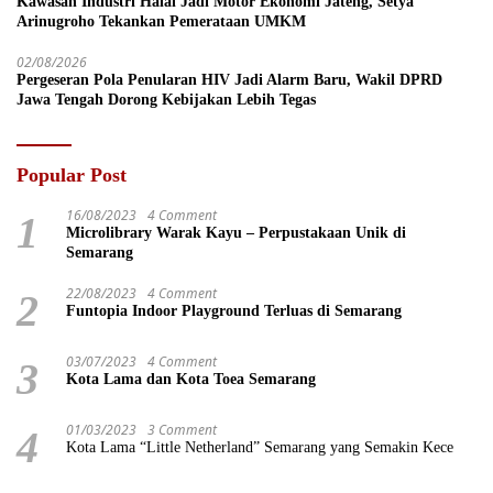
Kawasan Industri Halal Jadi Motor Ekonomi Jateng, Setya
Arinugroho Tekankan Pemerataan UMKM
02/08/2026
Pergeseran Pola Penularan HIV Jadi Alarm Baru, Wakil DPRD
Jawa Tengah Dorong Kebijakan Lebih Tegas
Popular Post
16/08/2023
4 Comment
1
Microlibrary Warak Kayu – Perpustakaan Unik di
Semarang
22/08/2023
4 Comment
2
Funtopia Indoor Playground Terluas di Semarang
03/07/2023
4 Comment
3
Kota Lama dan Kota Toea Semarang
01/03/2023
3 Comment
4
Kota Lama “Little Netherland” Semarang yang Semakin Kece