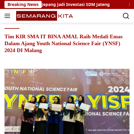
Skip
Magang Kerja Jepang Jadi Investasi SDM Jateng
Breaking News
Setya A
to
content
Tim KIR SMA IT BINA AMAL Raih Medali Emas
Dalam Ajang Youth National Science Fair (YNSF)
2024 DI Malang