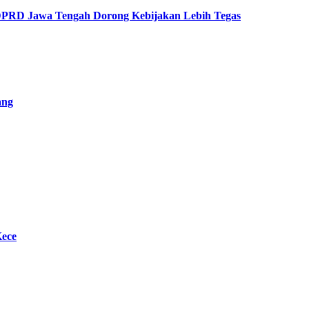
 DPRD Jawa Tengah Dorong Kebijakan Lebih Tegas
ang
Kece