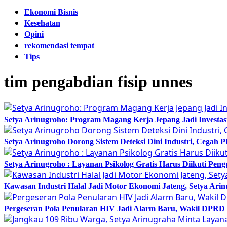
Ekonomi Bisnis
Kesehatan
Opini
rekomendasi tempat
Tips
tim pengabdian fisip unnes
Setya Arinugroho: Program Magang Kerja Jepang Jadi Investa
Setya Arinugroho Dorong Sistem Deteksi Dini Industri, Cegah
Setya Arinugroho : Layanan Psikolog Gratis Harus Diikuti Pen
Kawasan Industri Halal Jadi Motor Ekonomi Jateng, Setya 
Pergeseran Pola Penularan HIV Jadi Alarm Baru, Wakil DPRD