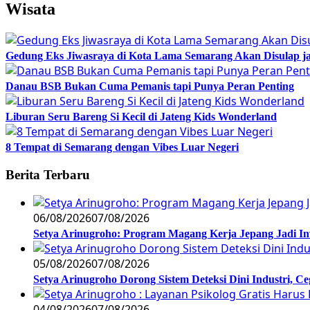
Wisata
Gedung Eks Jiwasraya di Kota Lama Semarang Akan Disulap j
Danau BSB Bukan Cuma Pemanis tapi Punya Peran Penting
Liburan Seru Bareng Si Kecil di Jateng Kids Wonderland
8 Tempat di Semarang dengan Vibes Luar Negeri
Berita Terbaru
06/08/2026
07/08/2026
Setya Arinugroho: Program Magang Kerja Jepang Jadi In
05/08/2026
07/08/2026
Setya Arinugroho Dorong Sistem Deteksi Dini Industri, 
04/08/2026
07/08/2026