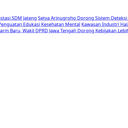
estasi SDM Jateng
Setya Arinugroho Dorong Sistem Deteksi 
i Penguatan Edukasi Kesehatan Mental
Kawasan Industri Hal
Alarm Baru, Wakil DPRD Jawa Tengah Dorong Kebijakan Lebi