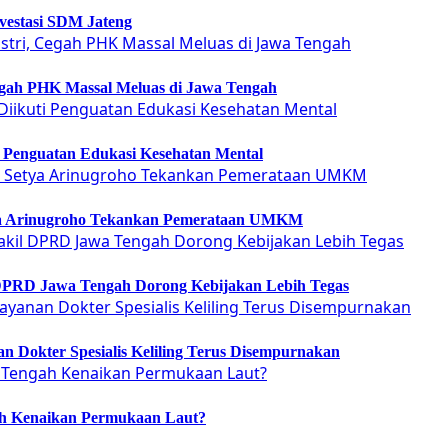
vestasi SDM Jateng
Cegah PHK Massal Meluas di Jawa Tengah
ti Penguatan Edukasi Kesehatan Mental
etya Arinugroho Tekankan Pemerataan UMKM
 DPRD Jawa Tengah Dorong Kebijakan Lebih Tegas
 Dokter Spesialis Keliling Terus Disempurnakan
ah Kenaikan Permukaan Laut?