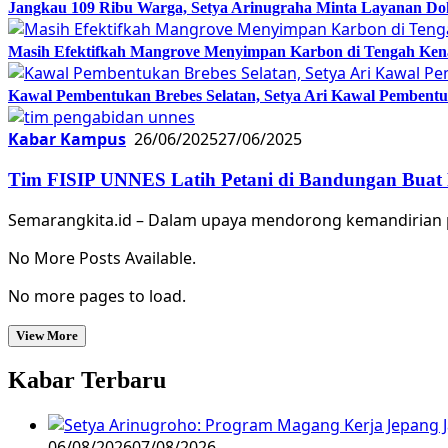
Jangkau 109 Ribu Warga, Setya Arinugraha Minta Layanan Dokt
Masih Efektifkah Mangrove Menyimpan Karbon di Tengah Ke
Kawal Pembentukan Brebes Selatan, Setya Ari Kawal Pemben
Kabar Kampus
26/06/2025
27/06/2025
Tim FISIP UNNES Latih Petani di Bandungan Buat 
Semarangkita.id – Dalam upaya mendorong kemandirian p
No More Posts Available.
No more pages to load.
View More
Kabar Terbaru
06/08/2026
07/08/2026