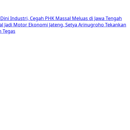
Dini Industri, Cegah PHK Massal Meluas di Jawa Tengah
al Jadi Motor Ekonomi Jateng, Setya Arinugroho Tekankan
h Tegas