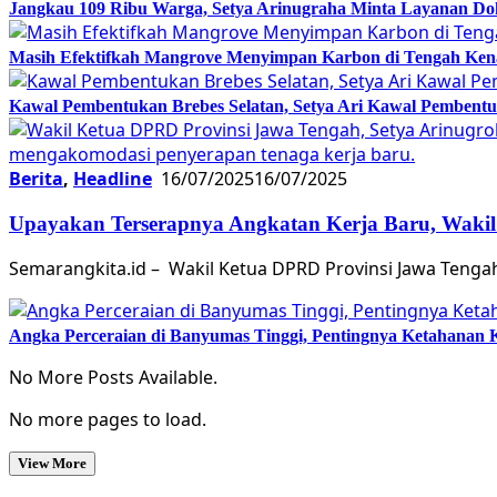
Jangkau 109 Ribu Warga, Setya Arinugraha Minta Layanan Dokt
Masih Efektifkah Mangrove Menyimpan Karbon di Tengah Ke
Kawal Pembentukan Brebes Selatan, Setya Ari Kawal Pemben
Berita
,
Headline
16/07/2025
16/07/2025
Upayakan Terserapnya Angkatan Kerja Baru, Wakil
Semarangkita.id – Wakil Ketua DPRD Provinsi Jawa Teng
Angka Perceraian di Banyumas Tinggi, Pentingnya Ketahanan 
No More Posts Available.
No more pages to load.
View More