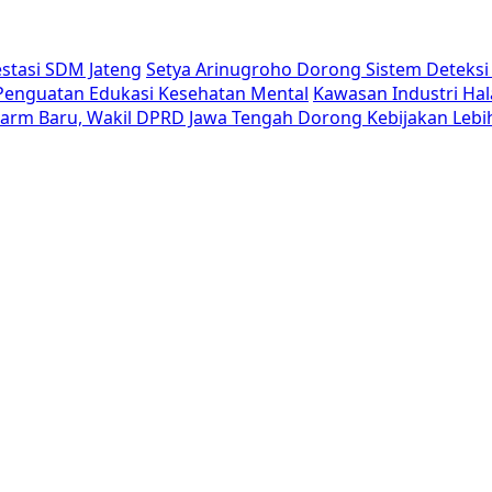
estasi SDM Jateng
Setya Arinugroho Dorong Sistem Deteksi 
i Penguatan Edukasi Kesehatan Mental
Kawasan Industri Hal
Alarm Baru, Wakil DPRD Jawa Tengah Dorong Kebijakan Lebi