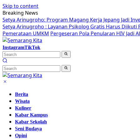
Skip to content
Breaking News
Setya Arinugroho: Program Magang Kerja Jepang Jadi Inv
Setya Arinugroho : Layanan Psikolog Gratis Harus Diikut
Pemerataan UMKM
Pergeseran Pola Penularan HIV Jadi 
Instagram
TikTok
Berita
Wisata
Kuliner
Kabar Kampus
Kabar Sekolah
Seni Budaya
Opini