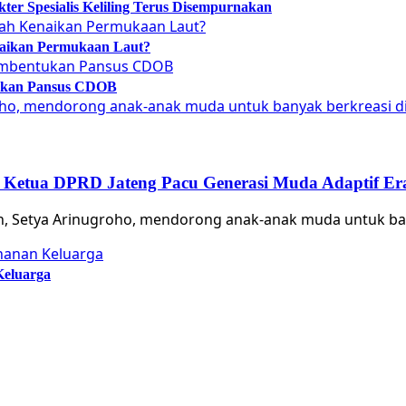
er Spesialis Keliling Terus Disempurnakan
naikan Permukaan Laut?
tukan Pansus CDOB
 Ketua DPRD Jateng Pacu Generasi Muda Adaptif Era
ah, Setya Arinugroho, mendorong anak-anak muda untuk b
Keluarga