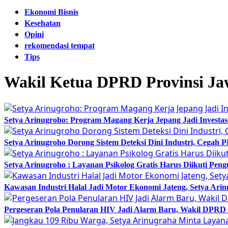
Ekonomi Bisnis
Kesehatan
Opini
rekomendasi tempat
Tips
Wakil Ketua DPRD Provinsi Ja
Setya Arinugroho: Program Magang Kerja Jepang Jadi Investa
Setya Arinugroho Dorong Sistem Deteksi Dini Industri, Cegah
Setya Arinugroho : Layanan Psikolog Gratis Harus Diikuti Pen
Kawasan Industri Halal Jadi Motor Ekonomi Jateng, Setya 
Pergeseran Pola Penularan HIV Jadi Alarm Baru, Wakil DPRD