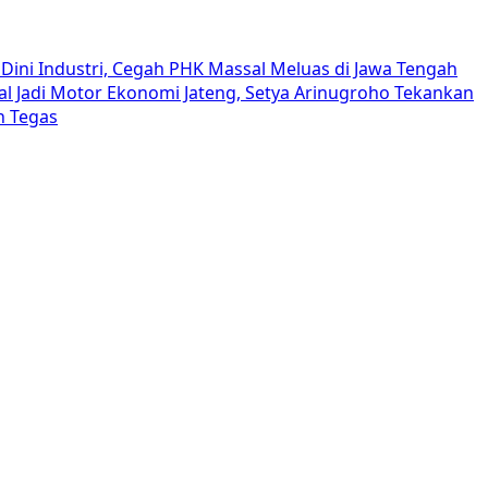
Dini Industri, Cegah PHK Massal Meluas di Jawa Tengah
al Jadi Motor Ekonomi Jateng, Setya Arinugroho Tekankan
h Tegas