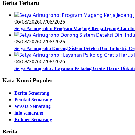
Berita Terbaru
06/08/2026
07/08/2026
Setya Arinugroho: Program Magang Kerja Jepang Jadi In
05/08/2026
07/08/2026
Setya Arinugroho Dorong Sistem Deteksi Dini Industri, 
04/08/2026
07/08/2026
Setya Arinugroho : Layanan Psikolog Gratis Harus Diiku
Kata Kunci Populer
Berita Semarang
Pemkot Semarang
Wisata Semarang
info semarang
Kuliner Semarang
Berita