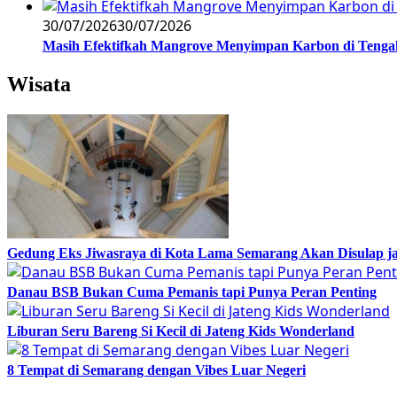
30/07/2026
30/07/2026
Masih Efektifkah Mangrove Menyimpan Karbon di Teng
Wisata
Gedung Eks Jiwasraya di Kota Lama Semarang Akan Disulap j
Danau BSB Bukan Cuma Pemanis tapi Punya Peran Penting
Liburan Seru Bareng Si Kecil di Jateng Kids Wonderland
8 Tempat di Semarang dengan Vibes Luar Negeri