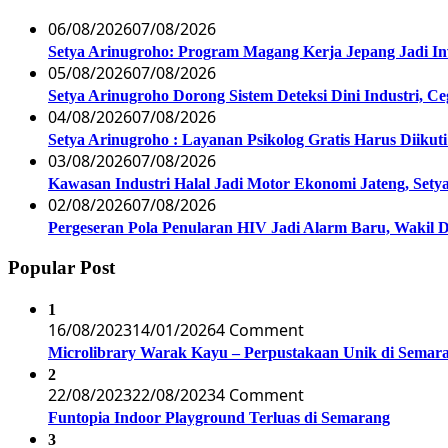
06/08/2026
07/08/2026
Setya Arinugroho: Program Magang Kerja Jepang Jadi In
05/08/2026
07/08/2026
Setya Arinugroho Dorong Sistem Deteksi Dini Industri, 
04/08/2026
07/08/2026
Setya Arinugroho : Layanan Psikolog Gratis Harus Diiku
03/08/2026
07/08/2026
Kawasan Industri Halal Jadi Motor Ekonomi Jateng, S
02/08/2026
07/08/2026
Pergeseran Pola Penularan HIV Jadi Alarm Baru, Wakil
Popular Post
1
16/08/2023
14/01/2026
4 Comment
Microlibrary Warak Kayu – Perpustakaan Unik di Semar
2
22/08/2023
22/08/2023
4 Comment
Funtopia Indoor Playground Terluas di Semarang
3