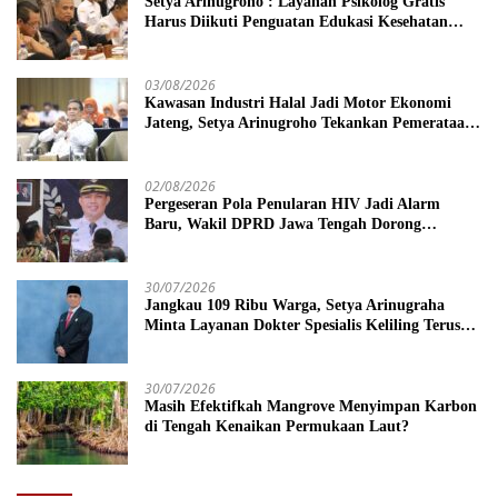
Setya Arinugroho : Layanan Psikolog Gratis
Harus Diikuti Penguatan Edukasi Kesehatan
Mental
03/08/2026
Kawasan Industri Halal Jadi Motor Ekonomi
Jateng, Setya Arinugroho Tekankan Pemerataan
UMKM
02/08/2026
Pergeseran Pola Penularan HIV Jadi Alarm
Baru, Wakil DPRD Jawa Tengah Dorong
Kebijakan Lebih Tegas
30/07/2026
Jangkau 109 Ribu Warga, Setya Arinugraha
Minta Layanan Dokter Spesialis Keliling Terus
Disempurnakan
30/07/2026
Masih Efektifkah Mangrove Menyimpan Karbon
di Tengah Kenaikan Permukaan Laut?