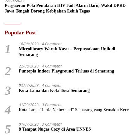
02/08/2026
Pergeseran Pola Penularan HIV Jadi Alarm Baru, Wakil DPRD
Jawa Tengah Dorong Kebijakan Lebih Tegas
Popular Post
16/08/2023
4 Comment
1
Microlibrary Warak Kayu – Perpustakaan Unik di
Semarang
22/08/2023
4 Comment
2
Funtopia Indoor Playground Terluas di Semarang
03/07/2023
4 Comment
3
Kota Lama dan Kota Toea Semarang
01/03/2023
3 Comment
4
Kota Lama “Little Netherland” Semarang yang Semakin Kece
01/07/2023
3 Comment
5
8 Tempat Nugas Cozy di Area UNNES