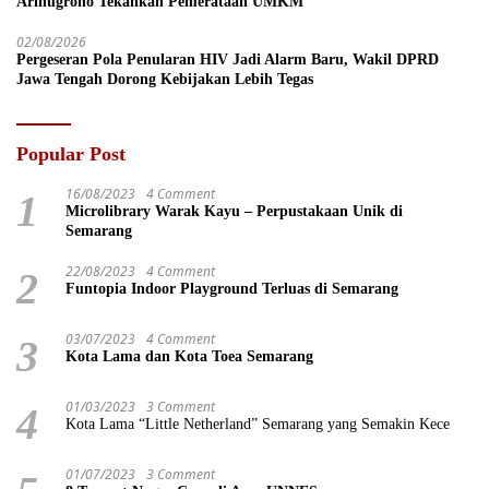
Arinugroho Tekankan Pemerataan UMKM
02/08/2026
Pergeseran Pola Penularan HIV Jadi Alarm Baru, Wakil DPRD
Jawa Tengah Dorong Kebijakan Lebih Tegas
Popular Post
16/08/2023
4 Comment
1
Microlibrary Warak Kayu – Perpustakaan Unik di
Semarang
22/08/2023
4 Comment
2
Funtopia Indoor Playground Terluas di Semarang
03/07/2023
4 Comment
3
Kota Lama dan Kota Toea Semarang
01/03/2023
3 Comment
4
Kota Lama “Little Netherland” Semarang yang Semakin Kece
01/07/2023
3 Comment