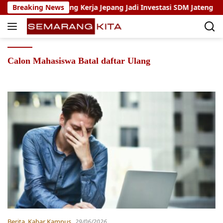
Skip
 Program Magang Kerja Jepang Jadi Investasi SDM Jateng
Breaking News
to
content
Calon Mahasiswa Batal daftar Ulang
Berita
,
Kabar Kampus
29/06/2026