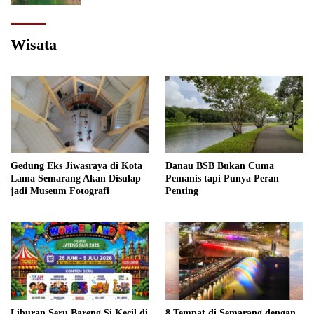
Wisata
Gedung Eks Jiwasraya di Kota
Danau BSB Bukan Cuma
Lama Semarang Akan Disulap
Pemanis tapi Punya Peran
jadi Museum Fotografi
Penting
Liburan Seru Bareng Si Kecil di
8 Tempat di Semarang dengan