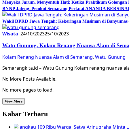
Menyeka Jarum, Menyentuh Hati: Ketika Praktikum Golongan
BNNP Jateng–Pemkot Semarang Perkuat ANANDA BERSINAR, 
Wakil DPRD Jawa Tengah: Kekeringan Musiman di Banyumas-Ci
Wisata
24/10/2023
25/10/2023
Watu Gunung, Kolam Renang Nuansa Alam di Sem
Kolam Renang Nuansa Alam di Semarang
,
Watu Gunung
Semarangkita.id – Watu Gunung Kolam renang nuansa ala
No More Posts Available.
No more pages to load.
View More
Kabar Terbaru