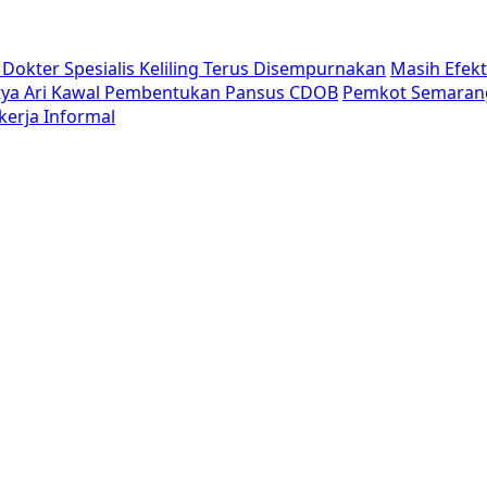
Dokter Spesialis Keliling Terus Disempurnakan
Masih Efek
tya Ari Kawal Pembentukan Pansus CDOB
Pemkot Semaran
erja Informal