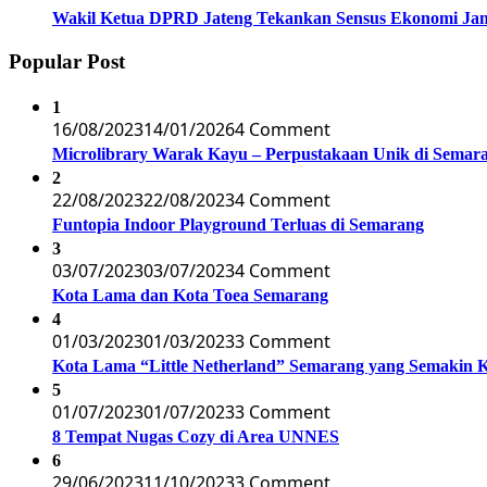
Wakil Ketua DPRD Jateng Tekankan Sensus Ekonomi Jan
Popular Post
1
16/08/2023
14/01/2026
4 Comment
Microlibrary Warak Kayu – Perpustakaan Unik di Semar
2
22/08/2023
22/08/2023
4 Comment
Funtopia Indoor Playground Terluas di Semarang
3
03/07/2023
03/07/2023
4 Comment
Kota Lama dan Kota Toea Semarang
4
01/03/2023
01/03/2023
3 Comment
Kota Lama “Little Netherland” Semarang yang Semakin 
5
01/07/2023
01/07/2023
3 Comment
8 Tempat Nugas Cozy di Area UNNES
6
29/06/2023
11/10/2023
3 Comment