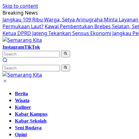
Skip to content
Breaking News
Jangkau 109 Ribu Warga, Setya Arinugraha Minta Layanan 
Permukaan Laut?
Kawal Pembentukan Brebes Selatan, Se
Ketua DPRD Jateng Tekankan Sensus Ekonomi Jangkau Pek
Instagram
TikTok
Berita
Wisata
Kuliner
Kabar Kampus
Kabar Sekolah
Seni Budaya
Opini