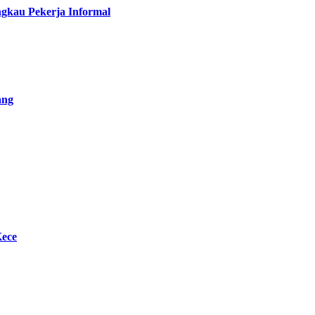
gkau Pekerja Informal
ang
Kece