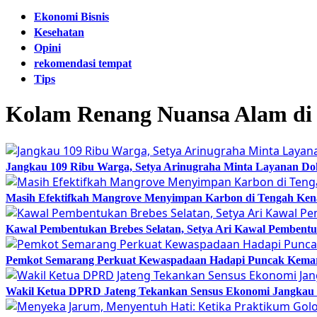
Ekonomi Bisnis
Kesehatan
Opini
rekomendasi tempat
Tips
Kolam Renang Nuansa Alam di
Jangkau 109 Ribu Warga, Setya Arinugraha Minta Layanan Dokt
Masih Efektifkah Mangrove Menyimpan Karbon di Tengah Ke
Kawal Pembentukan Brebes Selatan, Setya Ari Kawal Pemben
Pemkot Semarang Perkuat Kewaspadaan Hadapi Puncak Kema
Wakil Ketua DPRD Jateng Tekankan Sensus Ekonomi Jangkau 