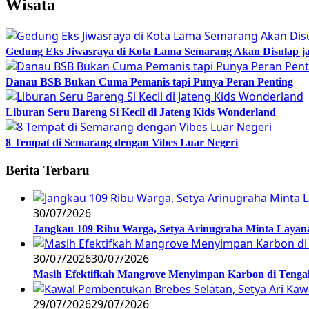
Wisata
Gedung Eks Jiwasraya di Kota Lama Semarang Akan Disulap j
Danau BSB Bukan Cuma Pemanis tapi Punya Peran Penting
Liburan Seru Bareng Si Kecil di Jateng Kids Wonderland
8 Tempat di Semarang dengan Vibes Luar Negeri
Berita Terbaru
30/07/2026
Jangkau 109 Ribu Warga, Setya Arinugraha Minta Layanan
30/07/2026
30/07/2026
Masih Efektifkah Mangrove Menyimpan Karbon di Teng
29/07/2026
29/07/2026