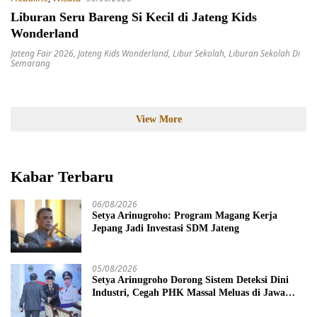
Liburan Seru Bareng Si Kecil di Jateng Kids
Wonderland
Jateng Fair 2026
,
Jateng Kids Wonderland
,
Libur Sekolah
,
Liburan Sekolah Di
Semarang
View More
Kabar Terbaru
06/08/2026
Setya Arinugroho: Program Magang Kerja
Jepang Jadi Investasi SDM Jateng
05/08/2026
Setya Arinugroho Dorong Sistem Deteksi Dini
Industri, Cegah PHK Massal Meluas di Jawa
Tengah