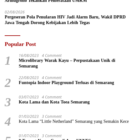
Arinugroho Tekankan Pemerataan UMKM
02/08/2026
Pergeseran Pola Penularan HIV Jadi Alarm Baru, Wakil DPRD
Jawa Tengah Dorong Kebijakan Lebih Tegas
Popular Post
16/08/2023
4 Comment
1
Microlibrary Warak Kayu – Perpustakaan Unik di
Semarang
22/08/2023
4 Comment
2
Funtopia Indoor Playground Terluas di Semarang
03/07/2023
4 Comment
3
Kota Lama dan Kota Toea Semarang
01/03/2023
3 Comment
4
Kota Lama “Little Netherland” Semarang yang Semakin Kece
01/07/2023
3 Comment