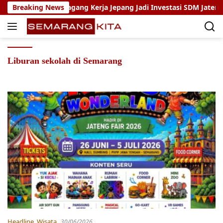
Skip
o: Program Magang Kerja Jepang Jadi Investasi SDM Jateng
Breaking News
to
content
Liburan sekolah di Semarang
Headline
,
Wisata
30/06/2026