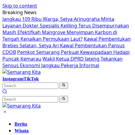
Skip to content
Breaking News
Jangkau 109 Ribu Warga, Setya Arinugraha Minta
Layanan Dokter Spesialis Keliling Terus Disempurnakan
Masih Efektifkah Mangrove Menyimpan Karbon di
Tengah Kenaikan Permukaan Laut?
Kawal Pembentukan
Brebes Selatan, Setya Ari Kawal Pembentukan Pansus
CDOB
Pemkot Semarang Perkuat Kewaspadaan Hadapi
Puncak Kemarau
Wakil Ketua DPRD Jateng Tekankan
Sensus Ekonomi Jangkau Pekerja Informal
Instagram
TikTok
Berita
Wisata