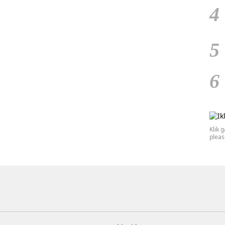
4
5
6
Klik 
plea