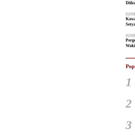
Diik
03/0
Kawa
Sety
02/0
Perg
Waki
Tega
Pop
1
2
3