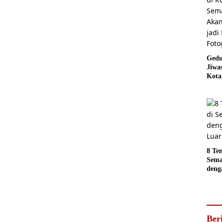
Gedu
Jiwa
Kota
Sema
Akan
jadi
Foto
8 Te
Sema
deng
Luar
Ber