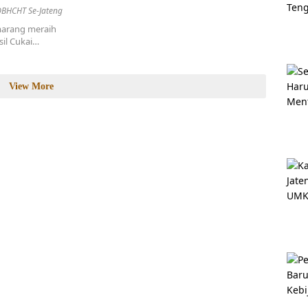
DBHCHT Se-Jateng
marang meraih
sil Cukai…
View More