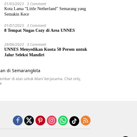
01/03/2023
3 Comment
Kota Lama “Little Netherland” Semarang yang
Semakin Kece
01/07/2023
3 Comment
8 Tempat Nugas Cozy di Area UNNES
29/06/2023
3 Comment
UNNES Menyedikan Kuota 50 Persen untuk
Jalur Seleksi Mandiri
gambar di atas untuk iklan/ kerjasama. Chat only,
se