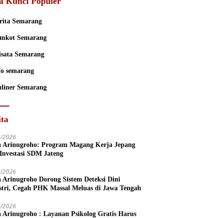
a Kunci Populer
rita Semarang
mkot Semarang
sata Semarang
fo semarang
liner Semarang
ita
8/2026
a Arinugroho: Program Magang Kerja Jepang
 Investasi SDM Jateng
8/2026
a Arinugroho Dorong Sistem Deteksi Dini
stri, Cegah PHK Massal Meluas di Jawa Tengah
8/2026
a Arinugroho : Layanan Psikolog Gratis Harus