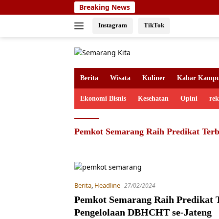
Skip
Breaking News
to
content
Instagram
TikTok
Berita
Wisata
Kuliner
Kabar Kamp
Ekonomi Bisnis
Kesehatan
Opini
re
Pemkot Semarang Raih Predikat Ter
Berita
,
Headline
27/02/2024
Pemkot Semarang Raih Predikat 
Pengelolaan DBHCHT se-Jateng