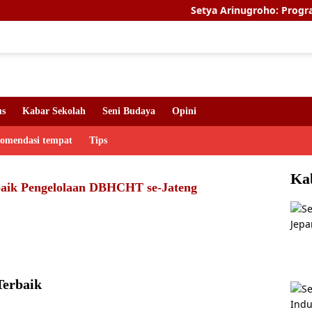
Setya Arinugroho: Program Magang 
us
Kabar Sekolah
Seni Budaya
Opini
komendasi tempat
Tips
Ka
baik Pengelolaan DBHCHT se-Jateng
Terbaik