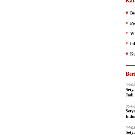
Kat
Be
Pe
Wi
in
Ku
Ber
06/0
Sety
Jadi
05/0
Sety
Indu
04/0
Sety