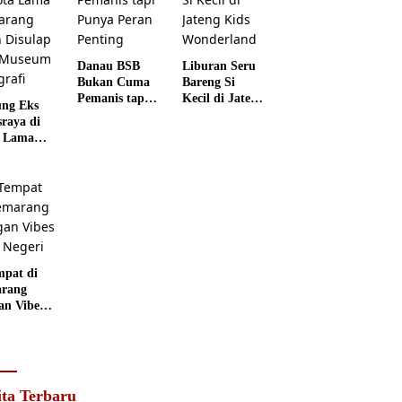
Danau BSB
Liburan Seru
Bukan Cuma
Bareng Si
Pemanis tapi
Kecil di Jateng
ng Eks
Punya Peran
Kids
sraya di
Penting
Wonderland
 Lama
rang
 Disulap
 Museum
grafi
mpat di
rang
an Vibes
 Negeri
ita Terbaru