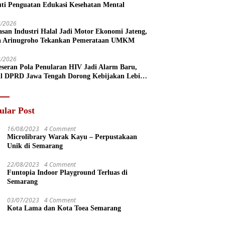
uti Penguatan Edukasi Kesehatan Mental
8/2026
san Industri Halal Jadi Motor Ekonomi Jateng,
a Arinugroho Tekankan Pemerataan UMKM
8/2026
eseran Pola Penularan HIV Jadi Alarm Baru,
l DPRD Jawa Tengah Dorong Kebijakan Lebih
s
ular Post
16/08/2023
4 Comment
Microlibrary Warak Kayu – Perpustakaan
Unik di Semarang
22/08/2023
4 Comment
Funtopia Indoor Playground Terluas di
Semarang
03/07/2023
4 Comment
Kota Lama dan Kota Toea Semarang