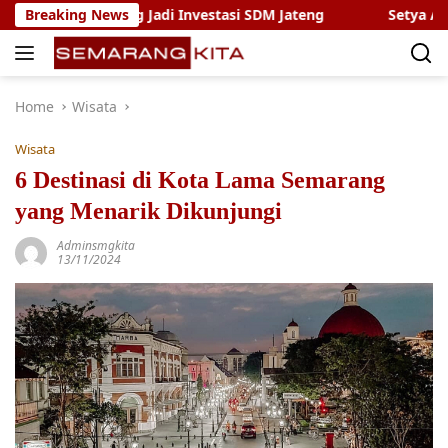
Skip
epang Jadi Investasi SDM Jateng
Breaking News
Setya Arinugroho Doron
to
content
Home
Wisata
Wisata
6 Destinasi di Kota Lama Semarang
yang Menarik Dikunjungi
Adminsmgkita
13/11/2024