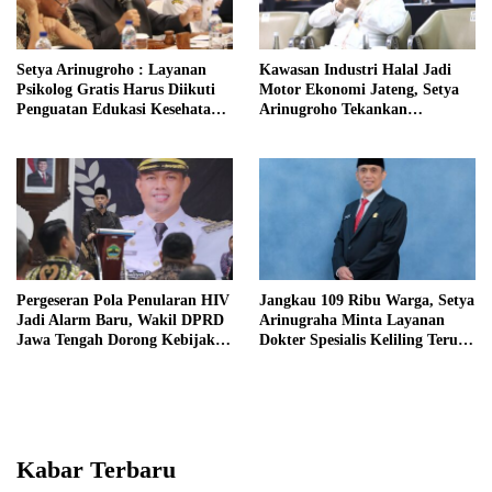
Setya Arinugroho : Layanan
Kawasan Industri Halal Jadi
Psikolog Gratis Harus Diikuti
Motor Ekonomi Jateng, Setya
Penguatan Edukasi Kesehatan
Arinugroho Tekankan
Mental
Pemerataan UMKM
Pergeseran Pola Penularan HIV
Jangkau 109 Ribu Warga, Setya
Jadi Alarm Baru, Wakil DPRD
Arinugraha Minta Layanan
Jawa Tengah Dorong Kebijakan
Dokter Spesialis Keliling Terus
Lebih Tegas
Disempurnakan
Kabar Terbaru