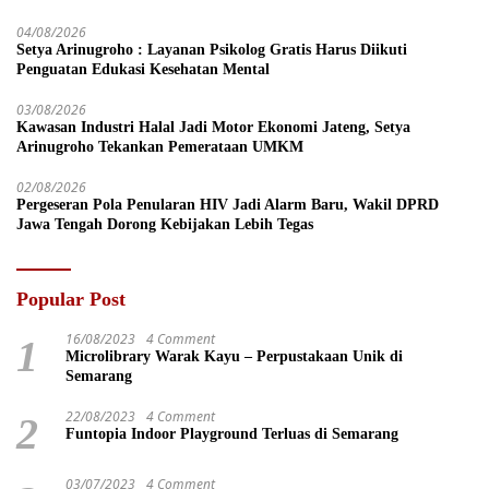
04/08/2026
Setya Arinugroho : Layanan Psikolog Gratis Harus Diikuti
Penguatan Edukasi Kesehatan Mental
03/08/2026
Kawasan Industri Halal Jadi Motor Ekonomi Jateng, Setya
Arinugroho Tekankan Pemerataan UMKM
02/08/2026
Pergeseran Pola Penularan HIV Jadi Alarm Baru, Wakil DPRD
Jawa Tengah Dorong Kebijakan Lebih Tegas
Popular Post
16/08/2023
4 Comment
1
Microlibrary Warak Kayu – Perpustakaan Unik di
Semarang
22/08/2023
4 Comment
2
Funtopia Indoor Playground Terluas di Semarang
03/07/2023
4 Comment