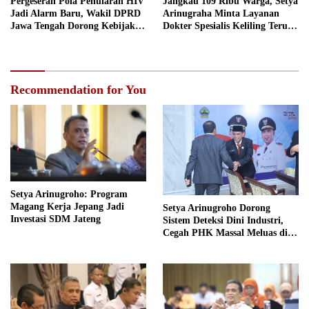
Pergeseran Pola Penularan HIV
Jangkau 109 Ribu Warga, Setya
Jadi Alarm Baru, Wakil DPRD
Arinugraha Minta Layanan
Jawa Tengah Dorong Kebijakan
Dokter Spesialis Keliling Terus
Lebih Tegas
Disempurnakan
Recommendation for You
Setya Arinugroho: Program
Magang Kerja Jepang Jadi
Setya Arinugroho Dorong
Investasi SDM Jateng
Sistem Deteksi Dini Industri,
Cegah PHK Massal Meluas di
Jawa Tengah