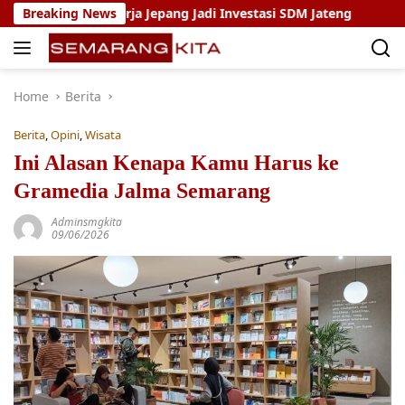
Skip
erja Jepang Jadi Investasi SDM Jateng
Breaking News
Setya Arinugroh
to
content
Home
Berita
Berita
,
Opini
,
Wisata
Ini Alasan Kenapa Kamu Harus ke
Gramedia Jalma Semarang
Adminsmgkita
09/06/2026