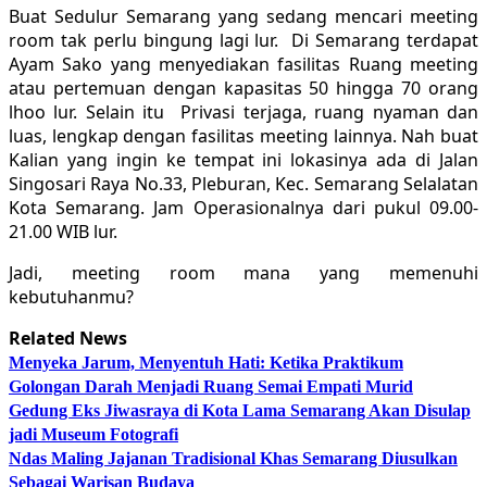
Buat Sedulur Semarang yang sedang mencari meeting
room tak perlu bingung lagi lur. Di Semarang terdapat
Ayam Sako yang menyediakan fasilitas Ruang meeting
atau pertemuan dengan kapasitas 50 hingga 70 orang
lhoo lur. Selain itu Privasi terjaga, ruang nyaman dan
luas, lengkap dengan fasilitas meeting lainnya. Nah buat
Kalian yang ingin ke tempat ini lokasinya ada di Jalan
Singosari Raya No.33, Pleburan, Kec. Semarang Selalatan
Kota Semarang. Jam Operasionalnya dari pukul 09.00-
21.00 WIB lur.
Jadi, meeting room mana yang memenuhi
kebutuhanmu?
Related News
Menyeka Jarum, Menyentuh Hati: Ketika Praktikum
Golongan Darah Menjadi Ruang Semai Empati Murid
Gedung Eks Jiwasraya di Kota Lama Semarang Akan Disulap
jadi Museum Fotografi
Ndas Maling Jajanan Tradisional Khas Semarang Diusulkan
Sebagai Warisan Budaya