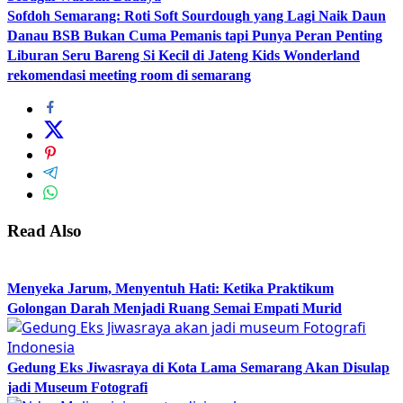
Sofdoh Semarang: Roti Soft Sourdough yang Lagi Naik Daun
Danau BSB Bukan Cuma Pemanis tapi Punya Peran Penting
Liburan Seru Bareng Si Kecil di Jateng Kids Wonderland
rekomendasi meeting room di semarang
Read Also
Menyeka Jarum, Menyentuh Hati: Ketika Praktikum
Golongan Darah Menjadi Ruang Semai Empati Murid
Gedung Eks Jiwasraya di Kota Lama Semarang Akan Disulap
jadi Museum Fotografi