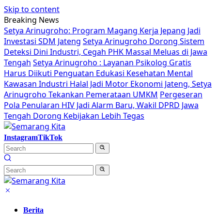
Skip to content
Breaking News
Setya Arinugroho: Program Magang Kerja Jepang Jadi
Investasi SDM Jateng
Setya Arinugroho Dorong Sistem
Deteksi Dini Industri, Cegah PHK Massal Meluas di Jawa
Tengah
Setya Arinugroho : Layanan Psikolog Gratis
Harus Diikuti Penguatan Edukasi Kesehatan Mental
Kawasan Industri Halal Jadi Motor Ekonomi Jateng, Setya
Arinugroho Tekankan Pemerataan UMKM
Pergeseran
Pola Penularan HIV Jadi Alarm Baru, Wakil DPRD Jawa
Tengah Dorong Kebijakan Lebih Tegas
Instagram
TikTok
Berita