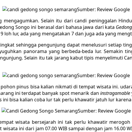
Sumber: Review Google
 mengagumkan. Selain itu dari candi peninggalan Hindu 
dong Songo ini berasal dari bahasa jawa dari kata
Gedon
 9 loh lur, ada yang mengatakan 7 dan juga ada yang meng
tingkat sehingga pengunjung dapat menelusuri setiap tingka
enyuguhkan panorama yang berbeda-beda lur. Semakin tin
jung. Selain itu tak jarang kabut tipis menyelimuti Can
Sumber: Review Google
hon pinus bisa kalian nikmati di tempat wisata ini. ud
Semarang ini terdapat banyak spot menarik dan
instragamable
 ini bisa kalian coba lur tak perlu khawatir jatuh lur karen
Sumber: Review Google
mpat wisata bersejarah ini tak perlu khawatir merogoh
at wisata ini dari jam 07.00 WIB sampai dengan jam 16.00 