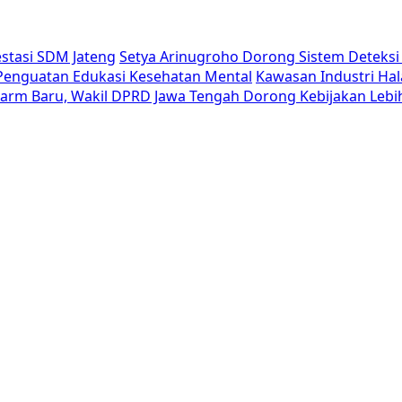
estasi SDM Jateng
Setya Arinugroho Dorong Sistem Deteksi 
i Penguatan Edukasi Kesehatan Mental
Kawasan Industri Hal
Alarm Baru, Wakil DPRD Jawa Tengah Dorong Kebijakan Lebi