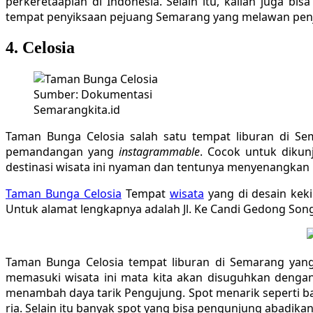
perkeretaapian di Indonesia. Selain itu, kalian juga bi
tempat penyiksaan pejuang Semarang yang melawan penja
4. Celosia
Sumber: Dokumentasi
Semarangkita.id
Taman Bunga Celosia salah satu tempat liburan di S
pemandangan yang
instagrammable
. Cocok untuk dikunj
destinasi wisata ini nyaman dan tentunya menyenangkan l
Taman Bunga Celosia
Tempat
wisata
yang di desain kekin
Untuk alamat lengkapnya adalah Jl. Ke Candi Gedong So
Taman Bunga Celosia tempat liburan di Semarang ya
memasuki wisata ini mata kita akan disuguhkan denga
menambah daya tarik Pengujung. Spot menarik seperti 
ria. Selain itu banyak spot yang bisa pengunjung abadika