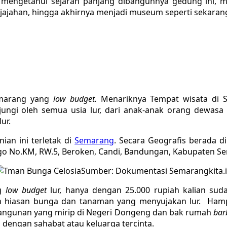
sa mengetahui sejarah panjang dibangunnya gedung ini, mu
jahan, hingga akhirnya menjadi museum seperti sekarang 
emarang yang
low budget.
Menariknya Tempat wisata di S
ungi oleh semua usia lur, dari anak-anak orang dewasa hi
ur.
ian ini terletak di
Semarang
. Secara Geografis berada 
ngo No.KM, RW.5, Beroken, Candi, Bandungan, Kabupaten S
Sumber: Dokumentasi Semarangkita.
ng
low budget
lur, hanya dengan 25.000 rupiah kalian suda
n hiasan bunga dan tanaman yang menyujakan lur. Ham
bangunan yang mirip di Negeri Dongeng dan bak rumah
bar
n dengan sahabat atau keluarga tercinta.