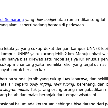
 di Semarang
yang
low budget
atau ramah dikantong loh 
ang alami seperti sedang berada di pedesaan.
na letaknya yang cukup dekat dengan kampus UNNES lebih 
 kampus UNNES yaitu kurang lebih 2 km. Menuju lokasi w
ini hanya bisa dilewati satu mobil saja ya lur. Khusus 
i cukup menantang yaitu memiliki relief yang terjal dan 
 payah untuk berjalan kaki.
a sungai jernih yang cukup luas lebarnya, dan sekilil
ata air seperti
body rafting
,
river tubing
, berenang, dan 
g
instagrammable.
Tak jarang orang-orang mengabadikan m
g betah dan malas beranjak dari tempat wisata ini.
rasional belum ada ketentuan sehingga bisa datang dari pa