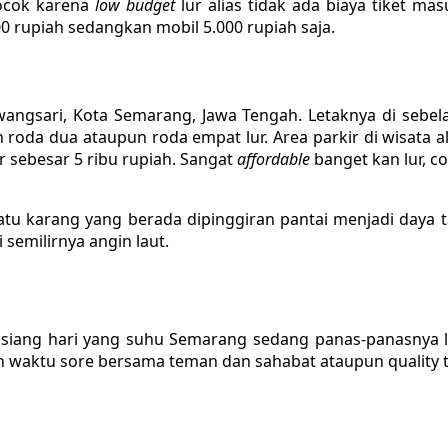
ocok karena
low budget
lur alias tidak ada biaya tiket 
000 rupiah sedangkan mobil 5.000 rupiah saja.
awangsari, Kota Semarang, Jawa Tengah. Letaknya di seb
roda dua ataupun roda empat lur. Area parkir di wisata a
r sebesar 5 ribu rupiah. Sangat
affordable
banget kan lur, 
rang yang berada dipinggiran pantai menjadi daya tarik
 semilirnya angin laut.
siang hari yang suhu Semarang sedang panas-panasnya lu
n waktu sore bersama teman dan sahabat ataupun quality t