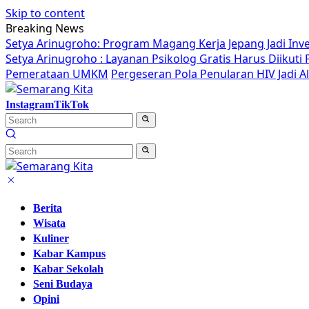
Skip to content
Breaking News
Setya Arinugroho: Program Magang Kerja Jepang Jadi Inv
Setya Arinugroho : Layanan Psikolog Gratis Harus Diikut
Pemerataan UMKM
Pergeseran Pola Penularan HIV Jadi 
Instagram
TikTok
Berita
Wisata
Kuliner
Kabar Kampus
Kabar Sekolah
Seni Budaya
Opini