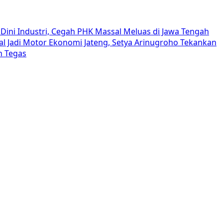
Dini Industri, Cegah PHK Massal Meluas di Jawa Tengah
al Jadi Motor Ekonomi Jateng, Setya Arinugroho Tekankan
h Tegas