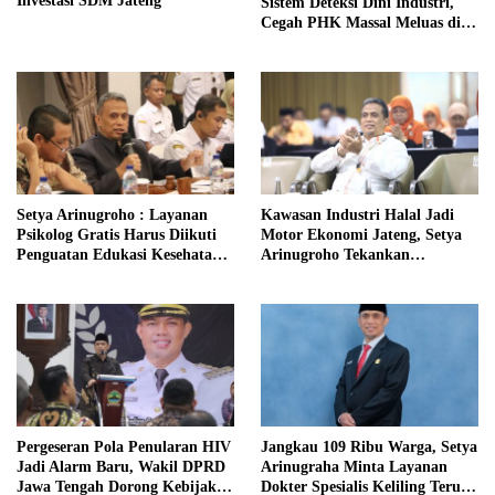
Investasi SDM Jateng
Sistem Deteksi Dini Industri,
Cegah PHK Massal Meluas di
Jawa Tengah
Setya Arinugroho : Layanan
Kawasan Industri Halal Jadi
Psikolog Gratis Harus Diikuti
Motor Ekonomi Jateng, Setya
Penguatan Edukasi Kesehatan
Arinugroho Tekankan
Mental
Pemerataan UMKM
Pergeseran Pola Penularan HIV
Jangkau 109 Ribu Warga, Setya
Jadi Alarm Baru, Wakil DPRD
Arinugraha Minta Layanan
Jawa Tengah Dorong Kebijakan
Dokter Spesialis Keliling Terus