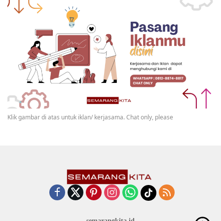
Klik gambar di atas untuk iklan/ kerjasama. Chat only, please
semarangkita.id