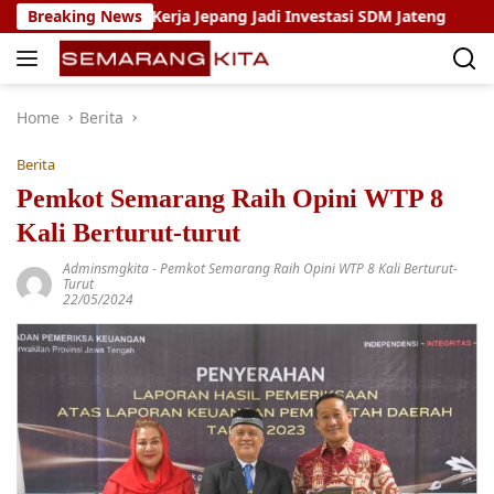
Skip
agang Kerja Jepang Jadi Investasi SDM Jateng
Breaking News
Setya Ar
to
content
Home
Berita
Berita
Pemkot Semarang Raih Opini WTP 8
Kali Berturut-turut
Adminsmgkita
-
Pemkot Semarang Raih Opini WTP 8 Kali Berturut-
Turut
22/05/2024