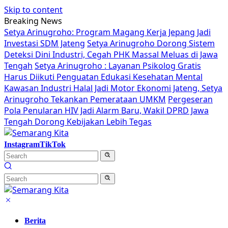
Skip to content
Breaking News
Setya Arinugroho: Program Magang Kerja Jepang Jadi
Investasi SDM Jateng
Setya Arinugroho Dorong Sistem
Deteksi Dini Industri, Cegah PHK Massal Meluas di Jawa
Tengah
Setya Arinugroho : Layanan Psikolog Gratis
Harus Diikuti Penguatan Edukasi Kesehatan Mental
Kawasan Industri Halal Jadi Motor Ekonomi Jateng, Setya
Arinugroho Tekankan Pemerataan UMKM
Pergeseran
Pola Penularan HIV Jadi Alarm Baru, Wakil DPRD Jawa
Tengah Dorong Kebijakan Lebih Tegas
Instagram
TikTok
Berita