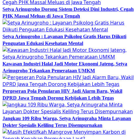
Setya Arinugroho Dorong Sistem Deteksi Dini Industri, Cegah
PHK Massal Meluas di Jawa Tengah
Setya Arinugroho : Layanan Psikolog Gratis Harus Diikuti
Penguatan Edukasi Kesehatan Mental
Kawasan Industri Halal Jadi Motor Ekonomi Jateng, Setya
Arinugroho Tekankan Pemerataan UMKM
Pergeseran Pola Penularan HIV Jadi Alarm Baru, Wakil
DPRD Jawa Tengah Dorong Kebijakan Lebih Tegas
Jangkau 109 Ribu Warga, Setya Arinugraha Minta Layanan
Dokter Spesialis Keliling Terus Disempurnakan