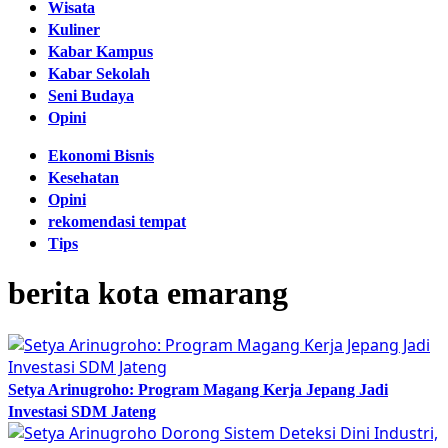
Wisata
Kuliner
Kabar Kampus
Kabar Sekolah
Seni Budaya
Opini
Ekonomi Bisnis
Kesehatan
Opini
rekomendasi tempat
Tips
berita kota emarang
Setya Arinugroho: Program Magang Kerja Jepang Jadi
Investasi SDM Jateng