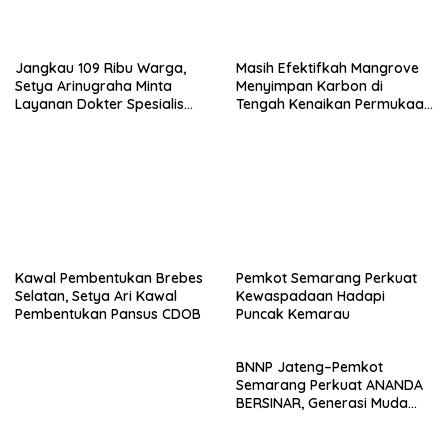
Jangkau 109 Ribu Warga,
Masih Efektifkah Mangrove
Setya Arinugraha Minta
Menyimpan Karbon di
Layanan Dokter Spesialis
Tengah Kenaikan Permukaan
Keliling Terus Disempurnakan
Laut?
Kawal Pembentukan Brebes
Pemkot Semarang Perkuat
Selatan, Setya Ari Kawal
Kewaspadaan Hadapi
Pembentukan Pansus CDOB
Puncak Kemarau
BNNP Jateng–Pemkot
Semarang Perkuat ANANDA
BERSINAR, Generasi Muda
Diajak Jadi Garda Depan
Lawan Narkoba