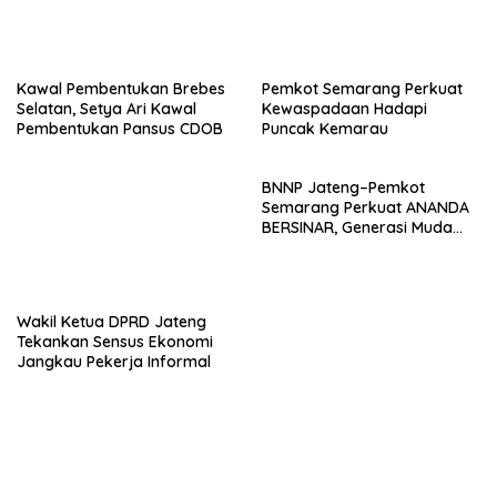
Kawal Pembentukan Brebes
Pemkot Semarang Perkuat
Selatan, Setya Ari Kawal
Kewaspadaan Hadapi
Pembentukan Pansus CDOB
Puncak Kemarau
BNNP Jateng–Pemkot
Semarang Perkuat ANANDA
BERSINAR, Generasi Muda
Diajak Jadi Garda Depan
Lawan Narkoba
Wakil Ketua DPRD Jateng
Tekankan Sensus Ekonomi
Jangkau Pekerja Informal