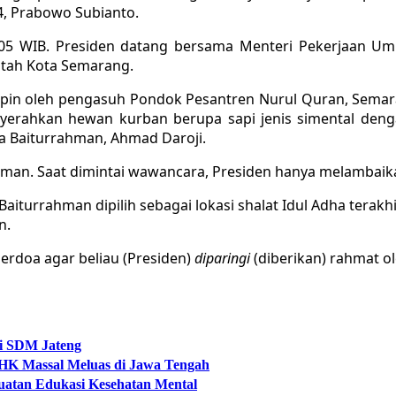
24, Prabowo Subianto.
.05 WIB. Presiden datang bersama Menteri Pekerjaan 
ntah Kota Semarang.
mpin oleh pengasuh Pondok Pesantren Nurul Quran, Semar
yerahkan hewan kurban berupa sapi jenis simental denga
ya Baiturrahman, Ahmad Daroji.
ahman. Saat dimintai wawancara, Presiden hanya melambai
iturrahman dipilih sebagai lokasi shalat Idul Adha terakh
n.
erdoa agar beliau (Presiden)
diparingi
(diberikan) rahmat ole
si SDM Jateng
 PHK Massal Meluas di Jawa Tengah
guatan Edukasi Kesehatan Mental