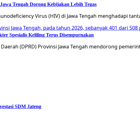
 Jawa Tengah Dorong Kebijakan Lebih Tegas
nodeficiency Virus (HIV) di Jawa Tengah menghadapi tan
er Spesialis Keliling Terus Disempurnakan
 Daerah (DPRD) Provinsi Jawa Tengah mendorong pemerin
vestasi SDM Jateng