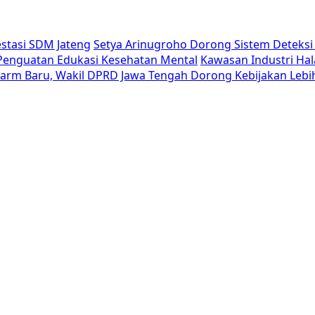
estasi SDM Jateng
Setya Arinugroho Dorong Sistem Deteksi 
i Penguatan Edukasi Kesehatan Mental
Kawasan Industri Hal
Alarm Baru, Wakil DPRD Jawa Tengah Dorong Kebijakan Lebi