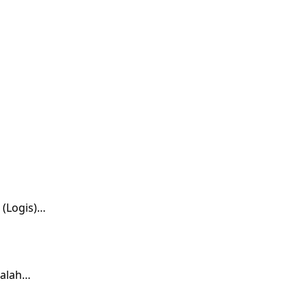
 (Logis)…
salah…