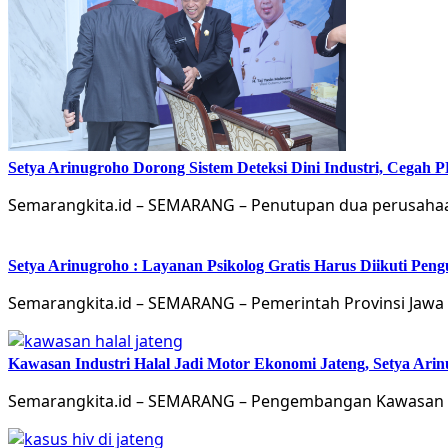
Setya Arinugroho Dorong Sistem Deteksi Dini Industri, Cegah
Semarangkita.id – SEMARANG – Penutupan dua perusahaa
Setya Arinugroho : Layanan Psikolog Gratis Harus Diikuti Pen
Semarangkita.id – SEMARANG – Pemerintah Provinsi Jawa 
Kawasan Industri Halal Jadi Motor Ekonomi Jateng, Setya 
Semarangkita.id – SEMARANG – Pengembangan Kawasan Ind