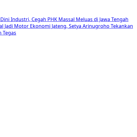
Dini Industri, Cegah PHK Massal Meluas di Jawa Tengah
al Jadi Motor Ekonomi Jateng, Setya Arinugroho Tekankan
h Tegas