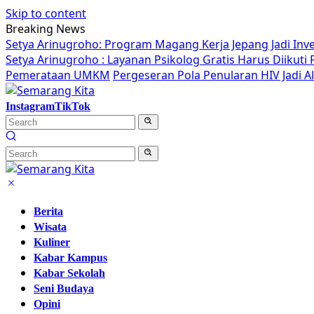
Skip to content
Breaking News
Setya Arinugroho: Program Magang Kerja Jepang Jadi Inv
Setya Arinugroho : Layanan Psikolog Gratis Harus Diikut
Pemerataan UMKM
Pergeseran Pola Penularan HIV Jadi 
Instagram
TikTok
Berita
Wisata
Kuliner
Kabar Kampus
Kabar Sekolah
Seni Budaya
Opini