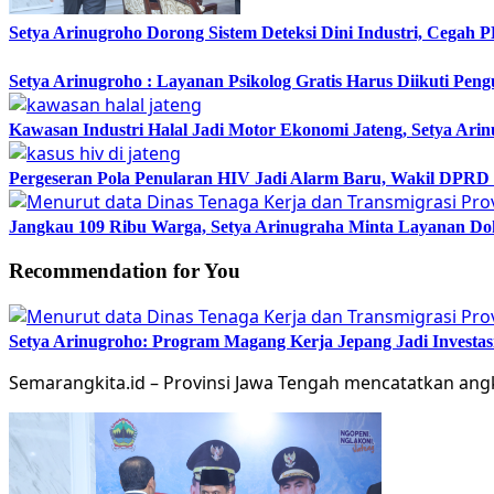
Setya Arinugroho Dorong Sistem Deteksi Dini Industri, Cegah
Setya Arinugroho : Layanan Psikolog Gratis Harus Diikuti Pen
Kawasan Industri Halal Jadi Motor Ekonomi Jateng, Setya 
Pergeseran Pola Penularan HIV Jadi Alarm Baru, Wakil DPRD
Jangkau 109 Ribu Warga, Setya Arinugraha Minta Layanan Dokt
Recommendation for You
Setya Arinugroho: Program Magang Kerja Jepang Jadi Investa
Semarangkita.id – Provinsi Jawa Tengah mencatatkan an