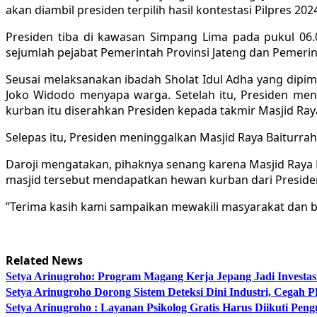
akan diambil presiden terpilih hasil kontestasi Pilpres 20
Presiden tiba di kawasan Simpang Lima pada pukul 06
sejumlah pejabat Pemerintah Provinsi Jateng dan Pemeri
Seusai melaksanakan ibadah Sholat Idul Adha yang dipi
Joko Widodo menyapa warga. Setelah itu, Presiden men
kurban itu diserahkan Presiden kepada takmir Masjid Ra
Selepas itu, Presiden meninggalkan Masjid Raya Baiturr
Daroji mengatakan, pihaknya senang karena Masjid Raya Ba
masjid tersebut mendapatkan hewan kurban dari Preside
”Terima kasih kami sampaikan mewakili masyarakat dan b
Related News
Setya Arinugroho: Program Magang Kerja Jepang Jadi Investa
Setya Arinugroho Dorong Sistem Deteksi Dini Industri, Cegah
Setya Arinugroho : Layanan Psikolog Gratis Harus Diikuti Pen