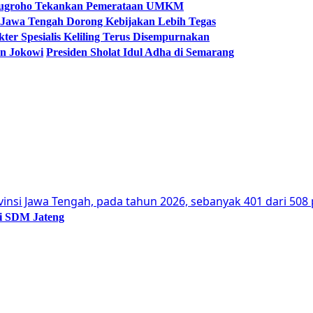
Arinugroho Tekankan Pemerataan UMKM
 Jawa Tengah Dorong Kebijakan Lebih Tegas
er Spesialis Keliling Terus Disempurnakan
en Jokowi
Presiden Sholat Idul Adha di Semarang
si SDM Jateng