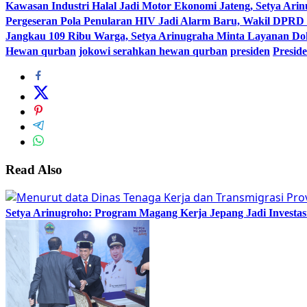
Kawasan Industri Halal Jadi Motor Ekonomi Jateng, Setya 
Pergeseran Pola Penularan HIV Jadi Alarm Baru, Wakil DPRD
Jangkau 109 Ribu Warga, Setya Arinugraha Minta Layanan Dokt
Hewan qurban
jokowi serahkan hewan qurban
presiden
Presid
Read Also
Setya Arinugroho: Program Magang Kerja Jepang Jadi Investa