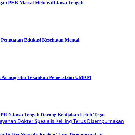
Cegah PHK Massal Meluas di Jawa Tengah
ti Penguatan Edukasi Kesehatan Mental
etya Arinugroho Tekankan Pemerataan UMKM
 DPRD Jawa Tengah Dorong Kebijakan Lebih Tegas
 Dokter Spesialis Keliling Terus Disempurnakan